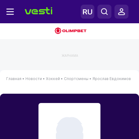
ЖАРНАМА
Главная
•
Новости
•
Хоккей
•
Спортсмены
•
Ярослав Евдокимов