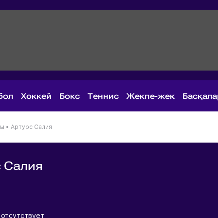
бол
Хоккей
Бокс
Теннис
Жекпе-жек
Басқал
ны
•
Артурс Салия
 Салия
я
 отсутствует