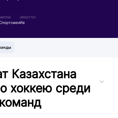
АМПЛУА
ӘРЕКЕТТЕГІ
Спортсмен
Иә
манды
т Казахстана
по хоккею среди
команд