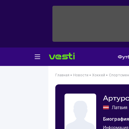
Фут
Главная
•
Новости
•
Хоккей
•
Спортсме
Артурс
Латви
Биография
Информация