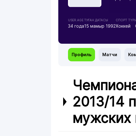
USER.AGE
ТУҒАН ДАТАСЫ
СПОРТ ТҮРІ
34 года
15 мамыр 1992
Хоккей
Профиль
Матчи
Ко
Чемпиона
2013/14 
мужских 