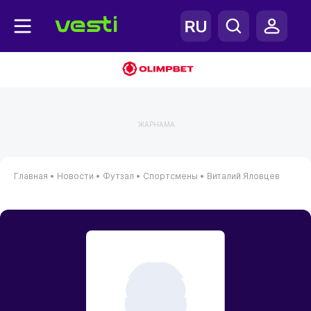
ЖАРНАМА
Главная
•
Новости
•
Футзал
•
Спортсмены
•
Виталий Яловцев