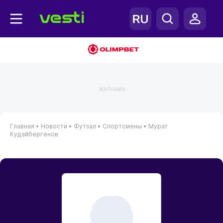
ЖАРНАМА
Главная
•
Новости
•
Футзал
•
Спортсмены
•
Мурат
Кудайбергенов