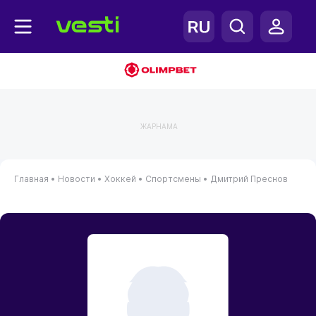
ЖАРНАМА
Главная
•
Новости
•
Хоккей
•
Спортсмены
•
Дмитрий Преснов