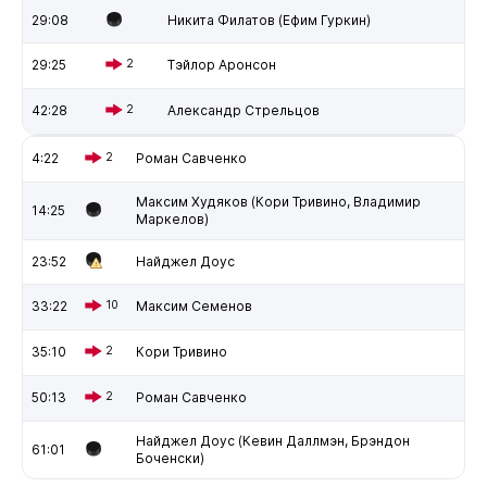
29:08
Никита Филатов (Ефим Гуркин)
29:25
2
Тэйлор Аронсон
42:28
2
Александр Стрельцов
4:22
2
Роман Савченко
Максим Худяков (Кори Тривино, Владимир
14:25
Маркелов)
23:52
Найджел Доус
33:22
10
Максим Семенов
35:10
2
Кори Тривино
50:13
2
Роман Савченко
Найджел Доус (Кевин Даллмэн, Брэндон
61:01
Боченски)