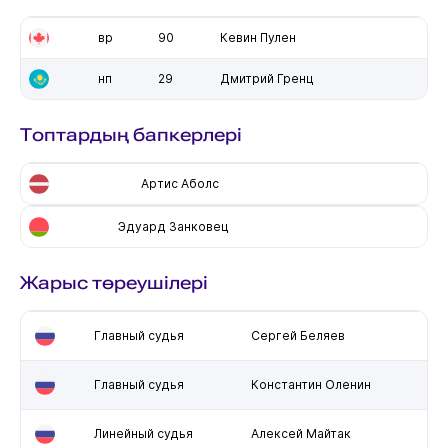
вр
90
Кевин Пулен
нп
29
Дмитрий Гренц
Топтардың бапкерлері
Артис Аболс
Эдуард Занковец
Жарыс төреушілері
Главный судья
Сергей Беляев
Главный судья
Константин Оленин
Линейный судья
Алексей Майтак