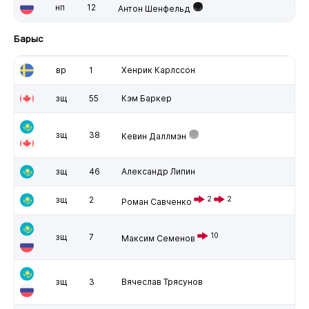
нп
12
Антон Шенфельд
Барыс
вр
1
Хенрик Карлссон
зщ
55
Кэм Баркер
зщ
38
Кевин Даллмэн
зщ
46
Александр Липин
зщ
2
2
2
Роман Савченко
10
зщ
7
Максим Семенов
зщ
3
Вячеслав Трясунов