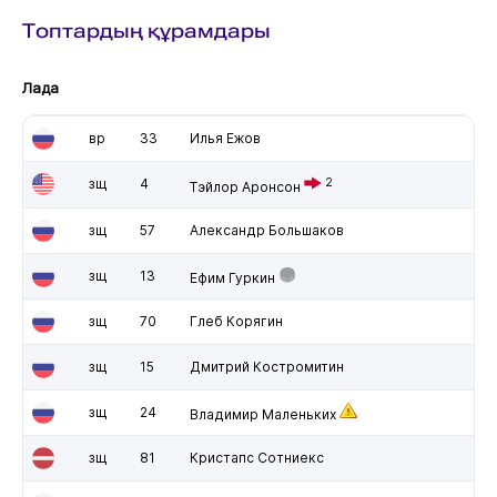
Топтардың құрамдары
Лада
вр
33
Илья Ежов
зщ
4
2
Тэйлор Аронсон
зщ
57
Александр Большаков
зщ
13
Ефим Гуркин
зщ
70
Глеб Корягин
зщ
15
Дмитрий Костромитин
зщ
24
Владимир Маленьких
зщ
81
Кристапс Сотниекс