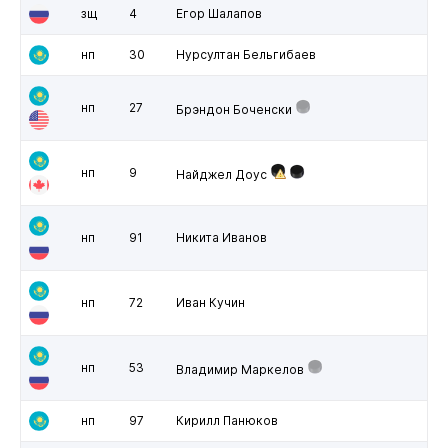
зщ
4
Егор Шалапов
нп
30
Нурсултан Бельгибаев
нп
27
Брэндон Боченски
нп
9
Найджел Доус
нп
91
Никита Иванов
нп
72
Иван Кучин
нп
53
Владимир Маркелов
нп
97
Кирилл Панюков