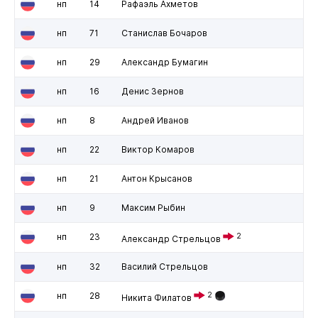
нп
14
Рафаэль Ахметов
нп
71
Станислав Бочаров
нп
29
Александр Бумагин
нп
16
Денис Зернов
нп
8
Андрей Иванов
нп
22
Виктор Комаров
нп
21
Антон Крысанов
нп
9
Максим Рыбин
нп
23
2
Александр Стрельцов
нп
32
Василий Стрельцов
нп
28
2
Никита Филатов