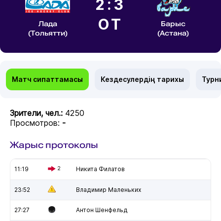
2:3
ОТ
Лада
Барыс
(Тольятти)
(Астана)
Матч сипаттамасы
Кездесулердің тарихы
Турн
Зрители, чел.:
4250
Просмотров:
-
Жарыс протоколы
11:19
2
Никита Филатов
23:52
Владимир Маленьких
27:27
Антон Шенфельд