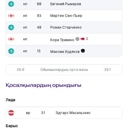
нп
88
Евгений Рымарев
нп
93
Мартен Сен-Пьер
нп
48
Роман Старченко
нп
2
Кори Тривино
нп
15
Максим Худяков
26.9
Ойыншылардың орта жасы
29.1
Қосалқылардың орындығы
Лада
вр
31
Эдгарс Масальскис
Барыс