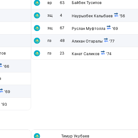
вр
63
Байбек Тусипов
зщ
4
Наурызбек Калыбаев
'56
зщ
67
Руслан Муфтолла
'69
пз
48
Алихан Отаралы
'77
тов
пз
23
Канат Саликов
'74
'66
в
'69
'93
Тимур Укубаев