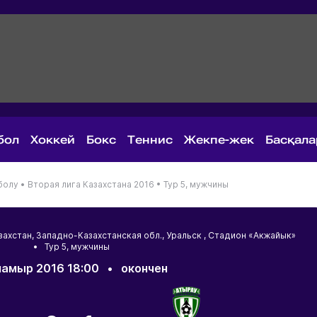
бол
Хоккей
Бокс
Теннис
Жекпе-жек
Басқал
болу •
Вторая лига Казахстана 2016 •
Тур 5, мужчины
захстан
,
Западно-Казахстанская обл.
,
Уральск
, Стадион «Акжайык»
• Тур 5, мужчины
мамыр 2016 18:00
•
окончен