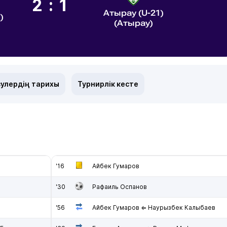
2:1
Атырау (U-21)
)
(Атырау)
улердің тарихы
Турнирлік кесте
'16
Айбек Гумаров
'30
Рафаиль Оспанов
'56
Айбек Гумаров ⇐ Наурызбек Калыбаев