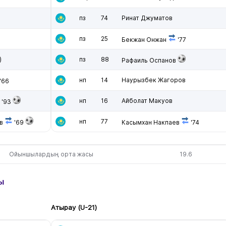
пз
74
Ринат Джуматов
пз
25
Бекжан Онжан
'77
)
пз
88
Рафаиль Оспанов
нп
14
Наурызбек Жагоров
'66
нп
16
Айболат Макуов
'93
нп
77
в
'69
Касымхан Накпаев
'74
Ойыншылардың орта жасы
19.6
ы
Атырау (U-21)