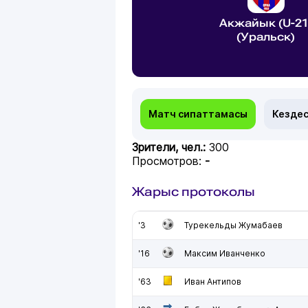
Акжайык (U-21
(Уральск)
Матч сипаттамасы
Кездес
Зрители, чел.:
300
Просмотров:
-
Жарыс протоколы
'3
Турекельды Жумабаев
'16
Максим Иванченко
'63
Иван Антипов