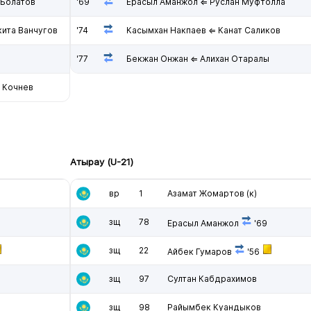
 Болатов
'69
Ерасыл Аманжол ⇐ Руслан Муфтолла
ита Ванчугов
'74
Касымхан Накпаев ⇐ Канат Саликов
'77
Бекжан Онжан ⇐ Алихан Отаралы
 Кочнев
Атырау (U-21)
вр
1
Азамат Жомартов
(к)
зщ
78
Ерасыл Аманжол
'69
зщ
22
Айбек Гумаров
'56
зщ
97
Султан Кабдрахимов
зщ
98
Райымбек Куандыков