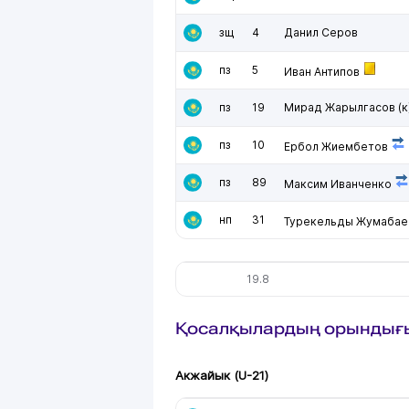
зщ
4
Данил Серов
пз
5
Иван Антипов
пз
19
Мирад Жарылгасов
(к
пз
10
Ербол Жиембетов
пз
89
Максим Иванченко
нп
31
Турекельды Жумабае
19.8
Қосалқылардың орындығ
Акжайык (U-21)