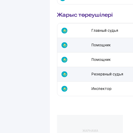
Жарыс төреушілері
Главный судья
Помощник
Помощник
Резервный судья
Инспектор
ЖАРНАМА