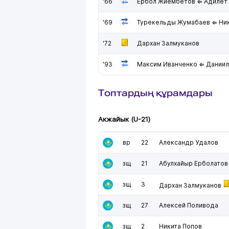
'66
Ербол Жиембетов ⇐ Адилет
'69
Турекельды Жумабаев ⇐ Ник
'72
Дархан Залмуканов
'93
Максим Иванченко ⇐ Даниил
Топтардың құрамдары
Акжайык (U-21)
вр
22
Александр Удалов
зщ
21
Абулхайыр Ерболатов
зщ
3
Дархан Залмуканов
зщ
27
Алексей Поливода
зщ
2
Никита Попов