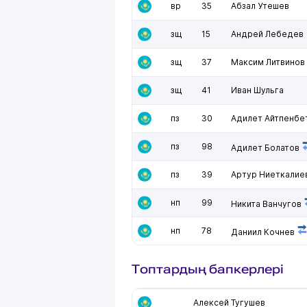
вр
35
Абзал Утешев
зщ
15
Андрей Лебедев
зщ
37
Максим Литвинов
зщ
41
Иван Шульга
пз
30
Адилет Айтпенбе
пз
98
Адилет Болатов
пз
39
Артур Ниеткалие
нп
99
Никита Ванчугов
нп
78
Даниил Кочнев
Топтардың бапкерлері
Алексей Тугушев