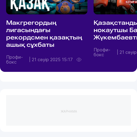
Макгрегордың
Қазақстанд
лигасындағы
нокаутшы Б
рекордсмен қазақтың
Жүкембаевт
ашық сұхбаты
Профи-
|
21 сәуір
бокс
Профи-
|
21 сәуір 2025 15:17
бокс
ЖАРНАМА