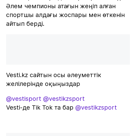
Әлем чемпионы атағын жеңіп алған
спортшы алдағы жоспары мен өткенін
айтып берді.
Vesti.kz сайтын осы әлеуметтік
желілерінде оқыңыздар
@vestisport
@vestikzsport
Vesti-де Tik Tok та бар
@vestikzsport