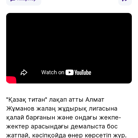
"Қазақ титан" лақап атты Алмат
Жұманов жалаң жұдырық лигасына
қалай барғанын және ондағы жекпе-
жектер арасындағы демалыста бос
жатпай, кәсіпқойда өнер көрсетіп жүр.