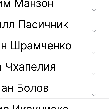
им Манзон
илл Пасичник
он Шрамченко
а Чхапелия
лан Болов