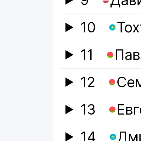
9
Дав
10
То
11
Пав
12
Се
13
Евг
14
Дм