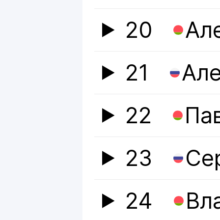
20
Ал
21
Але
22
Па
23
Се
24
Вл