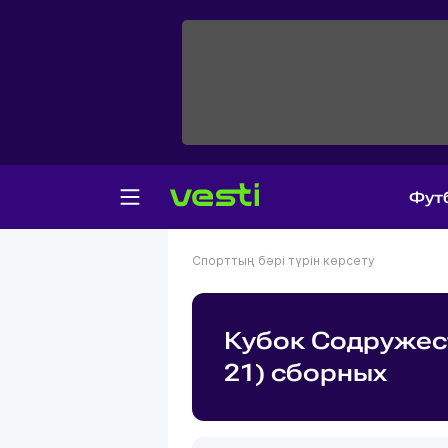
Фут
Спорттың бәрі түрін көрсету
Кубок Содружес
21) сборных