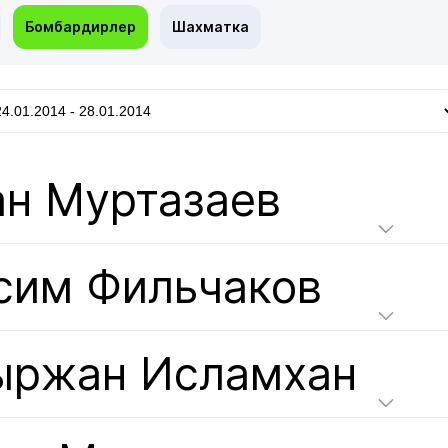
Бомбардирлер
Шахматка
н Муртазаев
сим Фильчаков
ыржан Исламхан