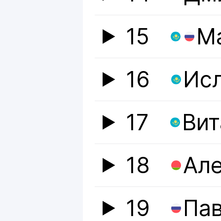
15
М
16
Исл
17
Вит
18
Але
19
Па