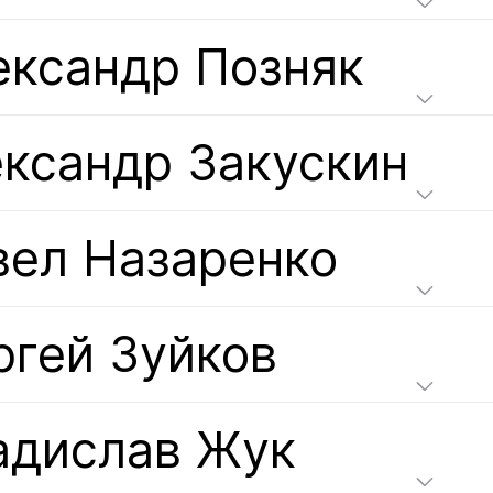
ександр Позняк
ксандр Закускин
вел Назаренко
ргей Зуйков
адислав Жук