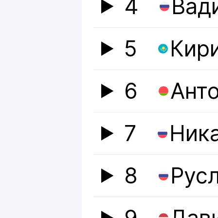
4
Вад
5
Кир
6
Ант
7
Ник
8
Рус