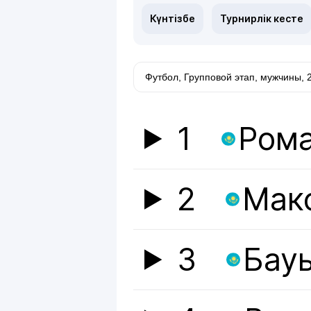
Күнтізбе
Турнирлік кесте
1
Рома
2
Мак
3
Бау