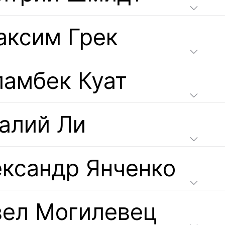
аксим Грек
амбек Куат
алий Ли
ксандр Янченко
вел Могилевец