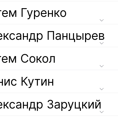
тем Гуренко
ександр Панцырев
тем Сокол
нис Кутин
ександр Заруцкий