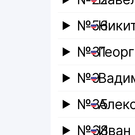
№56
Ники
№81
Геор
№9
Вади
№85
Алек
№68
Иван