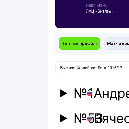
УЙДЕГІ АРЕНА
ЛХЦ «Витязь»
Топтың профилі
Матчи ко
№1
Андр
№53
Вяче