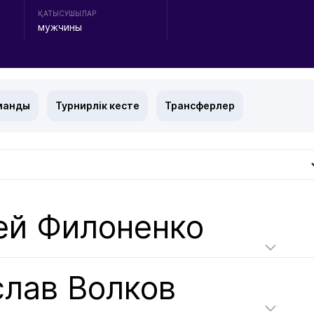
ҚАТЫСУШЫЛАР
мужчины
манды
Турнирлік кесте
Трансферлер
ей Филоненко
слав Волков