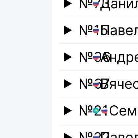
№73
Дани
№15
Паве
№96
Андр
№67
Вяче
№21
Сем
№22
Паве