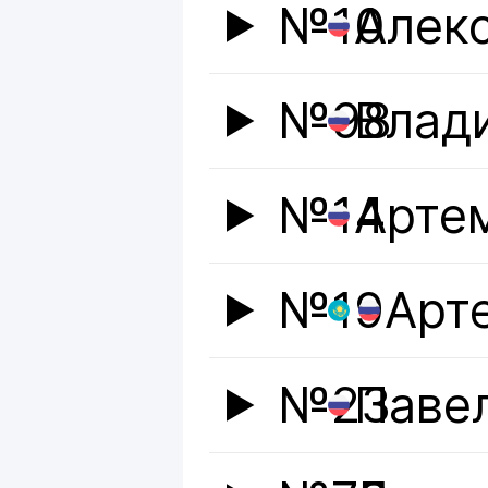
№10
Алек
№98
Влад
№14
Арте
№19
Арт
№23
Паве