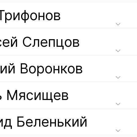
 Трифонов
сей Слепцов
ний Воронков
ь Мясищев
ид Беленький