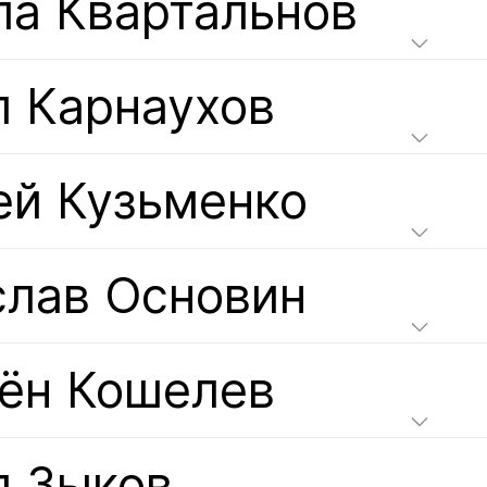
ла Квартальнов
л Карнаухов
ей Кузьменко
слав Основин
ён Кошелев
л Зыков