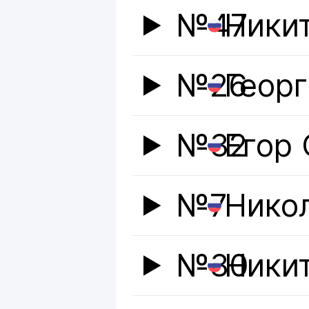
№47
Ники
№26
Геор
№32
Егор 
№7
Нико
№80
Ники