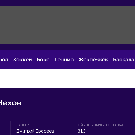
бол
Хоккей
Бокс
Теннис
Жекпе-жек
Басқал
Чехов
БАПКЕР
ОЙЫНШЫЛАРДЫҢ ОРТА ЖАСЫ
Дмитрий Ерофеев
31.3