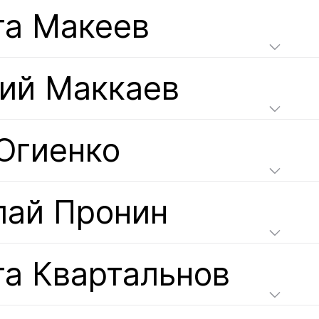
та Макеев
гий Маккаев
Огиенко
лай Пронин
та Квартальнов