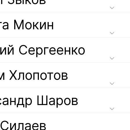
та Мокин
гий Сергеенко
м Хлопотов
сандр Шаров
 Силаев