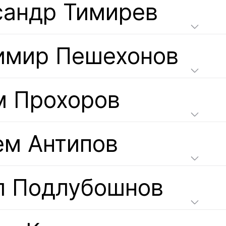
сандр Тимирев
имир Пешехонов
м Прохоров
ем Антипов
л Подлубошнов