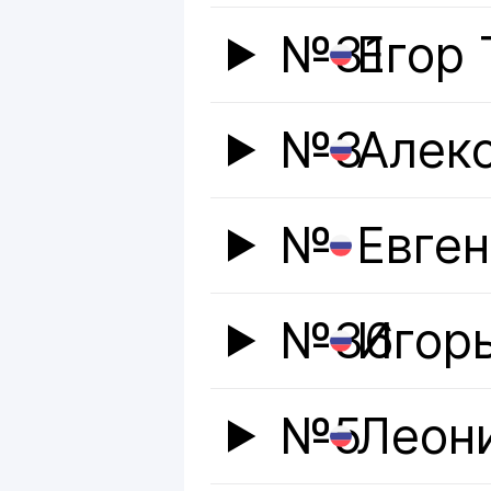
№31
Егор
№3
Алек
№
Евге
№36
Игор
№5
Леон