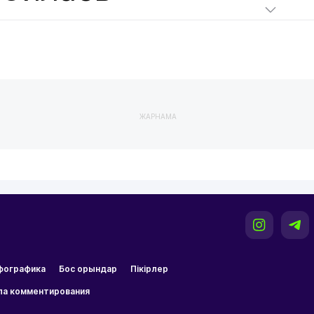
ЖАРНАМА
фографика
Бос орындар
Пікірлер
ла комментирования