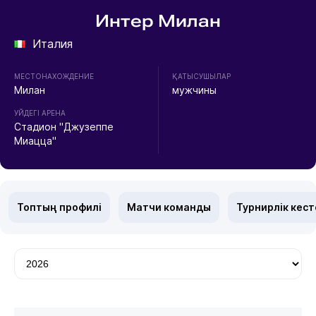
Интер Милан
Италия
МЕСТОНАХОЖДЕНИЕ
ҚАТЫСУШЫЛАР
Милан
мужчины
УЙДЕГІ АРЕНА
Стадион "Джузеппе
Миацца"
Топтың профилі
Матчи команды
Турнирлік кест