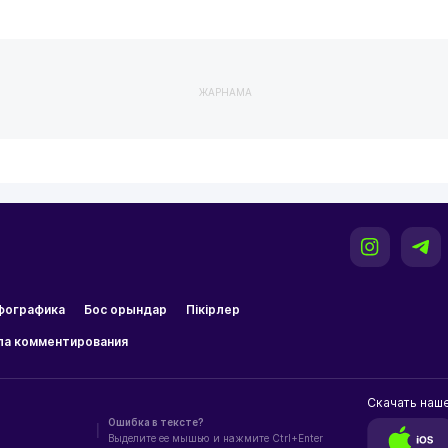
ЖАРНАМА
фографика
Бос орындар
Пікірлер
ла комментирования
Скачать наш
Ошибка в тексте?
|
Выделите ее мышью и нажмите Ctrl+Enter