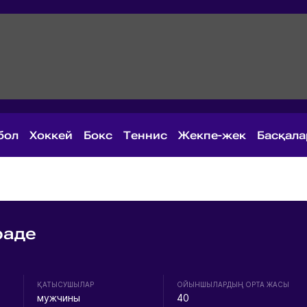
бол
Хоккей
Бокс
Теннис
Жекпе-жек
Басқал
раде
ҚАТЫСУШЫЛАР
ОЙЫНШЫЛАРДЫҢ ОРТА ЖАСЫ
мужчины
40