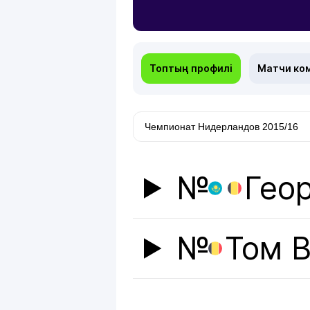
Топтың профилі
Матчи ко
№
Гео
№
Том 