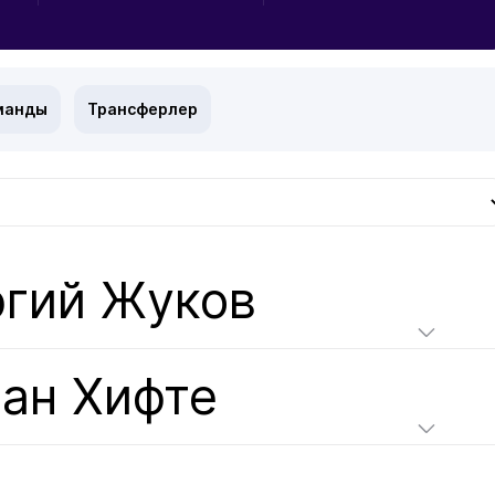
манды
Трансферлер
ргий Жуков
Ван Хифте