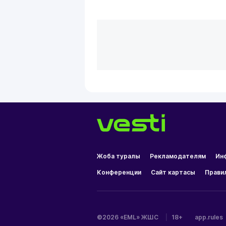
Жоба туралы
Рекламодателям
Ин
Конференции
Сайт картасы
Прави
©2026 «EML» ЖШС
|
18+
app.rules