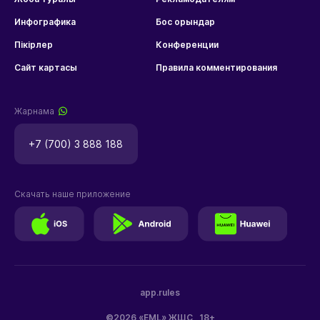
Инфографика
Бос орындар
Пікірлер
Конференции
Сайт картасы
Правила комментирования
Жарнама
+7 (700) 3 888 188
Скачать наше приложение
app.rules
©2026 «EML» ЖШС
18+