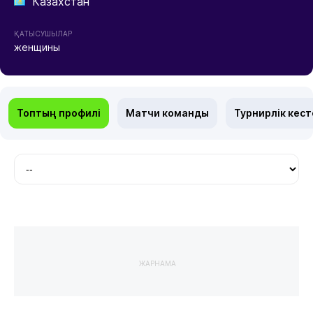
Казахстан
ҚАТЫСУШЫЛАР
женщины
Топтың профилі
Матчи команды
Турнирлік кест
ЖАРНАМА