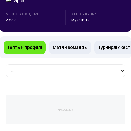
Ирак
МЕСТОНАХОЖДЕНИЕ
ҚАТЫСУШЫЛАР
Ирак
мужчины
Топтың профилі
Матчи команды
Турнирлік кест
ЖАРНАМА