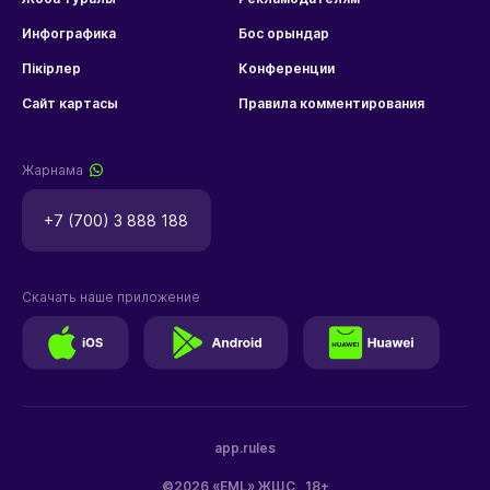
Инфографика
Бос орындар
Пікірлер
Конференции
Сайт картасы
Правила комментирования
Жарнама
+7 (700) 3 888 188
Скачать наше приложение
app.rules
©2026 «EML» ЖШС
18+