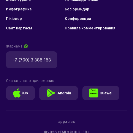
Инфографика
Бос орындар
Пікірлер
Конференции
Сайт картасы
Правила комментирования
Жарнама
+7 (700) 3 888 188
Скачать наше приложение
app.rules
©2026 «EML» ЖШС
18+