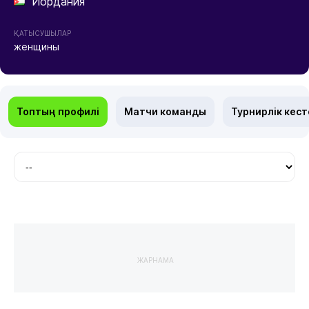
Иордания
ҚАТЫСУШЫЛАР
женщины
Топтың профилі
Матчи команды
Турнирлік кест
ЖАРНАМА