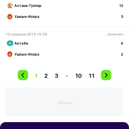
Астана-Тулпар
12
Ушкын-Искра
5
15 қараша 2015 16:00
окончен
Актобе
4
Ушкын-Искра
2
1
2
3
•
10
11
ЖАРНАМА