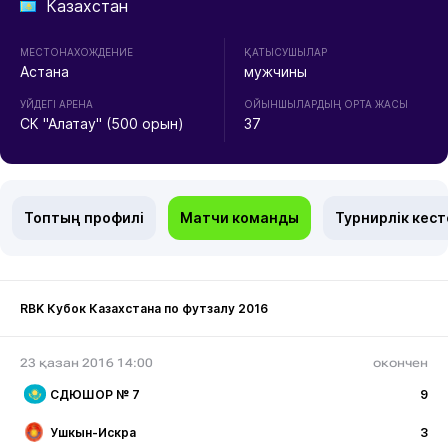
Казахстан
МЕСТОНАХОЖДЕНИЕ
ҚАТЫСУШЫЛАР
Астана
мужчины
УЙДЕГІ АРЕНА
ОЙЫНШЫЛАРДЫҢ ОРТА ЖАСЫ
СК "Алатау" (500 орын)
37
Топтың профилі
Матчи команды
Турнирлік кест
RBK Кубок Казахстана по футзалу 2016
23 қазан 2016 14:00
окончен
СДЮШОР № 7
9
Ушкын-Искра
3