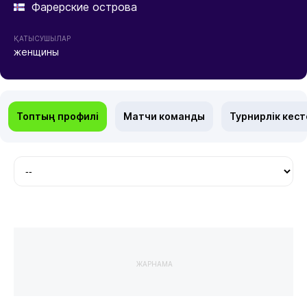
Фарерские острова
ҚАТЫСУШЫЛАР
женщины
Топтың профилі
Матчи команды
Турнирлік кест
ЖАРНАМА