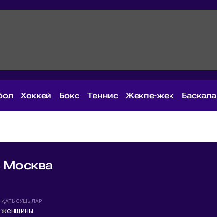
бол
Хоккей
Бокс
Теннис
Жекпе-жек
Басқал
 Москва
ҚАТЫСУШЫЛАР
женщины