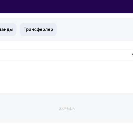
манды
Трансферлер
ЖАРНАМА