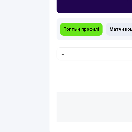
Топтың профилі
Матчи ко