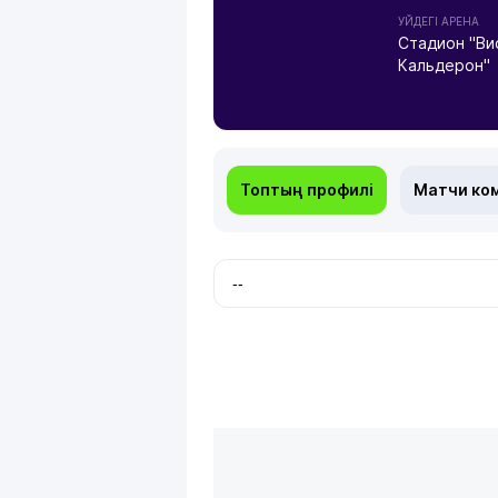
УЙДЕГІ АРЕНА
Стадион "Ви
Кальдерон"
Топтың профилі
Матчи ко