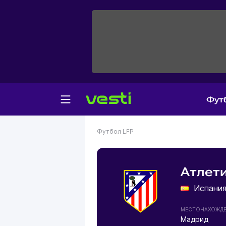
Фут
Футбол
LFP
Атлет
Испани
МЕСТОНАХОЖД
Мадрид