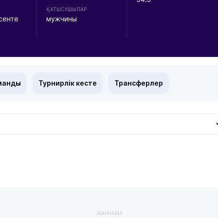
ҚАТЫСУШЫЛАР
сенте
мужчины
манды
Турнирлік кесте
Трансферлер
ЖАРНАМА