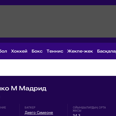
бол
Хоккей
Бокс
Теннис
Жекпе-жек
Басқал
ико М Мадрид
я
ЕНИЕ
БАПКЕР
ОЙЫНШЫЛАРДЫҢ ОРТА
ЖАСЫ
Диего Симеоне
34.3