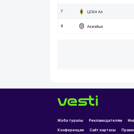
7
ЦСКА Ал
8
Акжайык
Жоба туралы
Рекламодателям
Ин
Конференции
Сайт картасы
Прави