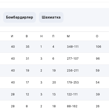
Бомбардирлер
Шахматка
И
В
Н
П
М
О
40
35
1
4
348-111
106
40
31
3
6
277-107
96
40
19
2
19
236-211
59
40
17
3
20
179-253
54
28
12
3
13
122-111
39
28
8
2
18
88-162
26