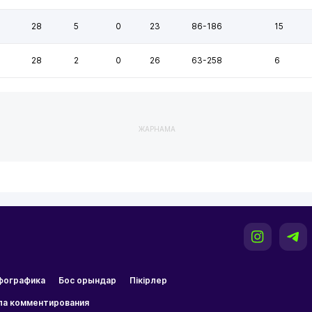
28
5
0
23
86-186
15
28
2
0
26
63-258
6
ЖАРНАМА
фографика
Бос орындар
Пікірлер
ла комментирования