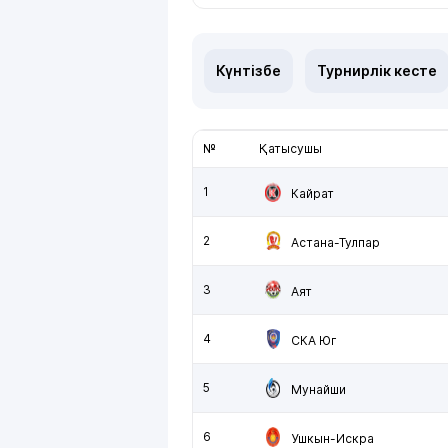
Күнтізбе
Турнирлік кесте
№
Қатысушы
1
Кайрат
2
Астана-Тулпар
3
Аят
4
СКА Юг
5
Мунайши
6
Ушкын-Искра