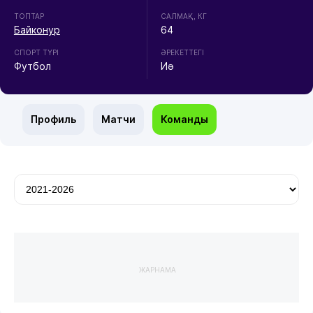
ТОПТАР
CАЛМАҚ, КГ
Байконур
64
СПОРТ ТҮРІ
ӘРЕКЕТТЕГІ
Футбол
Иә
Профиль
Матчи
Команды
ЖАРНАМА