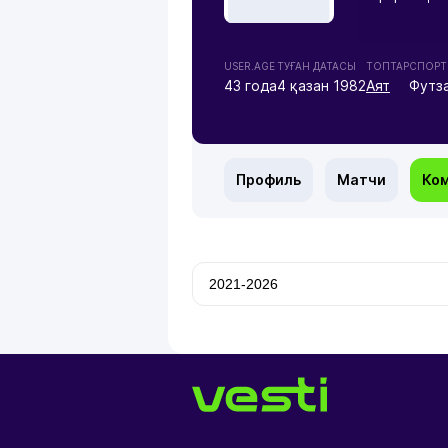
USER.AGE
ТУҒАН ДАТАСЫ
ТОПТАР
СПОРТ 
43 года
4 қазан 1982
Аят
Футз
Профиль
Матчи
Ко