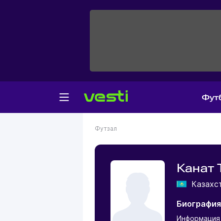
Фут
Футзал
Канат 
Казахс
Биография
Информация