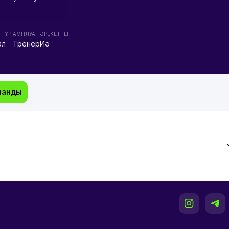
ТҮРІ
АМПЛУА
ӘРЕКЕТТЕГІ
ал
Тренер
Иә
манды