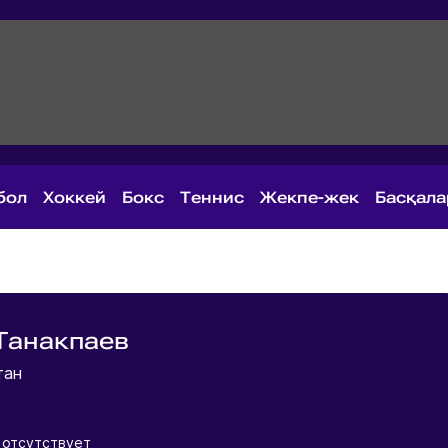
бол
Хоккей
Бокс
Теннис
Жекпе-жек
Басқал
Танакпаев
тан
 отсутствует