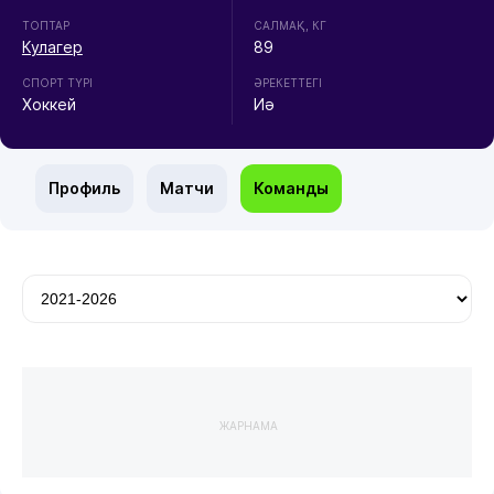
ТОПТАР
CАЛМАҚ, КГ
Кулагер
89
СПОРТ ТҮРІ
ӘРЕКЕТТЕГІ
Хоккей
Иә
Профиль
Матчи
Команды
ЖАРНАМА