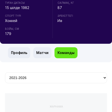
ТУҒАН ДАТАСЫ
CАЛМАҚ, КГ
15 шілде 1982
87
СПОРТ ТҮРІ
ӘРЕКЕТТЕГІ
Хоккей
Иә
БОЙЫ, СМ
179
Профиль
Матчи
Команды
ЖАРНАМА