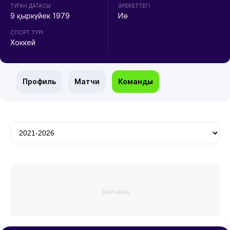
ТУҒАН ДАТАСЫ
ӘРЕКЕТТЕГІ
9 қыркүйек 1979
Иә
СПОРТ ТҮРІ
Хоккей
Профиль
Матчи
Команды
ЖАРНАМА