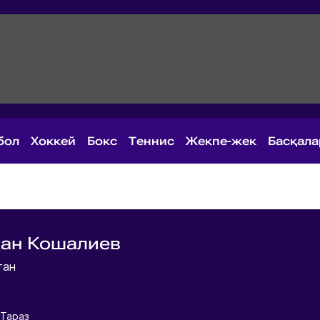
бол
Хоккей
Бокс
Теннис
Жекпе-жек
Басқал
ан Кошалиев
тан
 Тараз