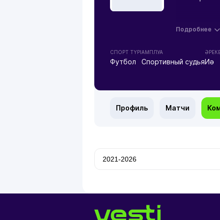
Подробнее
СПОРТ ТҮРІ
АМПЛУА
ӘРЕКЕ
Футбол
Спортивный судья
Иә
Профиль
Матчи
Ко