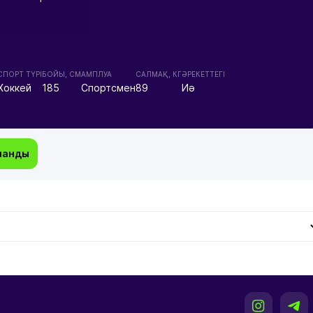
СПОРТ ТҮРІ
БОЙЫ, СМ
АМПЛУА
CАЛМАҚ, КГ
ӘРЕКЕТТЕГІ
Хоккей
185
Спортсмен
89
Иә
манды