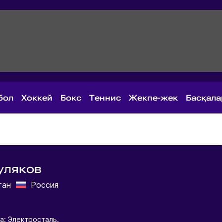
бол
Хоккей
Бокс
Теннис
Жекпе-жек
Басқал
уляков
тан
Россия
а: Электросталь.