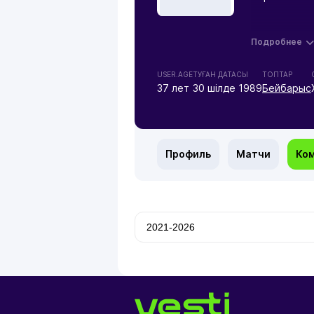
Подробнее
USER.AGE
ТУҒАН ДАТАСЫ
ТОПТАР
37 лет
30 шілде 1989
Бейбарыс
Профиль
Матчи
Ко