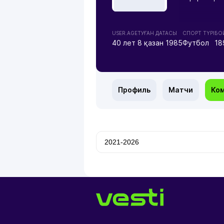
USER.AGE
ТУҒАН ДАТАСЫ
СПОРТ ТҮРІ
БО
40 лет
8 қазан 1985
Футбол
18
Профиль
Матчи
Ко