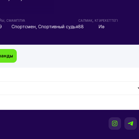
ЙЫ, СМ
АМПЛУА
CАЛМАҚ, КГ
ӘРЕКЕТТЕГІ
9
Спортсмен, Спортивный судья
88
Иә
манды