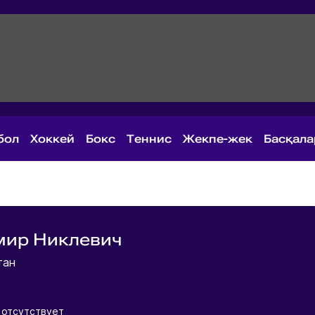
бол
Хоккей
Бокс
Теннис
Жекпе-жек
Басқал
мир Никлевич
тан
 отсутствует