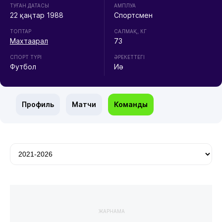
ТУҒАН ДАТАСЫ
АМПЛУА
22 қаңтар 1988
Спортсмен
ТОПТАР
CАЛМАҚ, КГ
Махтаарал
73
СПОРТ ТҮРІ
ӘРЕКЕТТЕГІ
Футбол
Иә
Профиль
Матчи
Команды
ЖАРНАМА