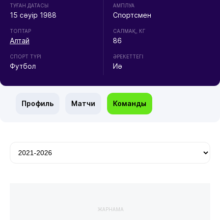
ТУҒАН ДАТАСЫ
АМПЛУА
15 сәуір 1988
Спортсмен
ТОПТАР
CАЛМАҚ, КГ
Алтай
86
СПОРТ ТҮРІ
ӘРЕКЕТТЕГІ
Футбол
Иә
Профиль
Матчи
Команды
ЖАРНАМА