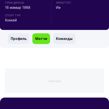
ТУҒАН ДАТАСЫ
ӘРЕКЕТТЕГІ
16 мамыр 1988
Иә
СПОРТ ТҮРІ
Хоккей
Профиль
Матчи
Команды
ЖАРНАМА