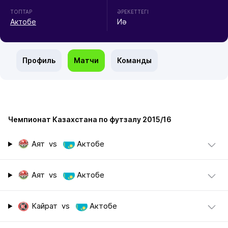
ТОПТАР
ӘРЕКЕТТЕГІ
Актобе
Иә
Профиль
Матчи
Команды
Чемпионат Казахстана по футзалу 2015/16
Аят
vs
Актобе
Аят
vs
Актобе
Кайрат
vs
Актобе