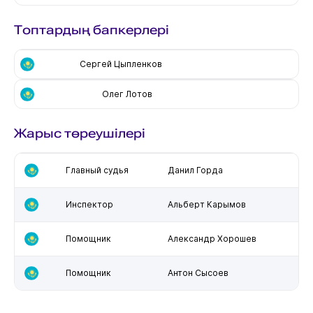
Топтардың бапкерлері
Сергей Цыпленков
Олег Лотов
Жарыс төреушілері
Главный судья
Данил Горда
Инспектор
Альберт Карымов
Помощник
Александр Хорошев
Помощник
Антон Сысоев