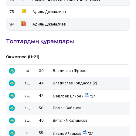
'75
Адиль Джаналиев
'84
Адиль Джаналиев
Топтардың құрамдары
Окжетпес (U-21)
вр
30
Владислав Фролов
зщ
44
Владислав Гридасов
(к)
зщ
47
Сеилбек Елибек
'27
зщ
50
Роман Забанов
зщ
40
Виталий Калмыков
пз
55
Ильяс Айтымов
'27