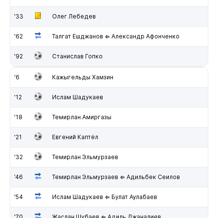
'33
Олег Лебедев
'62
Талгат Ешджанов ⇐ Александр Афонченко
'92
Станислав Гопко
'6
Кажыгельды Хамзин
'12
Ислам Шадукаев
'18
Темирлан Амиргазы
'21
Евгений Каптёл
'32
Темирлан Эльмурзаев
'46
Темирлан Эльмурзаев ⇐ Адильбек Сеилов
'54
Ислам Шадукаев ⇐ Булат Аулабаев
'70
Жаслан Шубаев ⇐ Адиль Джаналиев