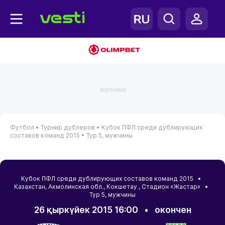
ЖАРНАМА
Футбол •
Турнир дублеров •
Кубок ПФЛ среди дублирующих
составов команд 2015 •
Тур 5, мужчины
Кубок ПФЛ среди дублирующих составов команд 2015 •
Казахстан
,
Акмолинская обл.
,
Кокшетау
, Стадион «Жастар» •
Тур 5, мужчины
26 қыркүйек 2015 16:00
•
окончен