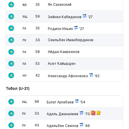
вр
35
Ян Сазанский
зщ
59
Зейнел Кабиденов
'27
пз
35
Родион Ильин
'27
пз
33
Сеильбек Иманбердинов
пз
58
Айдын Каиркенов
пз
53
Асет Кайырден
нп
42
Александр Афонченко
'62
Тобол (U-21)
зщ
96
Булат Аулабаев
'54
пз
33
Адиль Джаналиев
'70
пз
43
Адильбек Сеилов
'46