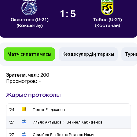
1:5
Окжетпес (U-21)
Тобол (U-21)
(Кокшетау)
(Костанай)
Матч сипаттамасы
Кездесулердің тарихы
Турн
Зрители, чел.:
200
Просмотров:
-
Жарыс протоколы
'24
Талгат Ешджанов
'27
Ильяс Айтымов ⇐ Зейнел Кабиденов
'27
Сеилбек Елибек ⇐ Родион Ильин