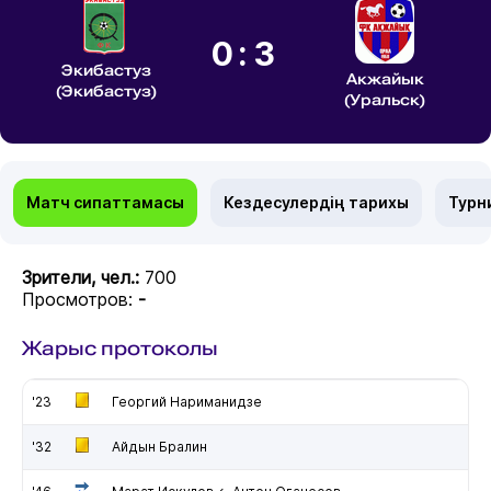
0:3
Экибастуз
Акжайык
(Экибастуз)
(Уральск)
Матч сипаттамасы
Кездесулердің тарихы
Турн
Зрители, чел.:
700
Просмотров:
-
Жарыс протоколы
'23
Георгий Нариманидзе
'32
Айдын Бралин