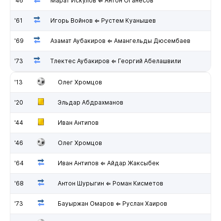
'46
Марат Искулов ⇐ Антон Оганесов
'61
Игорь Войнов ⇐ Рустем Куанышев
'69
Азамат Аубакиров ⇐ Амангельды Дюсембаев
'73
Тлектес Аубакиров ⇐ Георгий Абелашвили
'13
Олег Хромцов
'20
Эльдар Абдрахманов
'44
Иван Антипов
'46
Олег Хромцов
'64
Иван Антипов ⇐ Айдар Жаксыбек
'68
Антон Шурыгин ⇐ Роман Кисметов
'73
Бауыржан Омаров ⇐ Руслан Хаиров