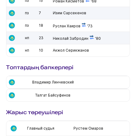
пз
15
Роман Кисметов
'68
пз
7
Изим Сарсекенов
пз
18
Руслан Хаиров
'73
нп
23
Николай Забродин
'80
нп
10
Акжол Серикжанов
Топтардың бапкерлері
Владимир Линчевский
Талгат Байсуфинов
Жарыс төреушілері
Главный судья
Рустем Омаров