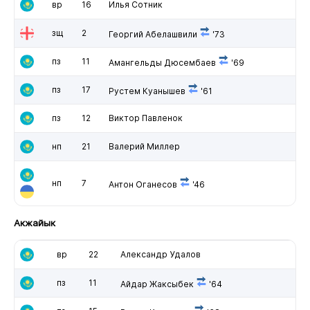
вр
16
Илья Сотник
зщ
2
Георгий Абелашвили
'73
пз
11
Амангельды Дюсембаев
'69
пз
17
Рустем Куанышев
'61
пз
12
Виктор Павленок
нп
21
Валерий Миллер
нп
7
Антон Оганесов
'46
Акжайык
вр
22
Александр Удалов
пз
11
Айдар Жаксыбек
'64