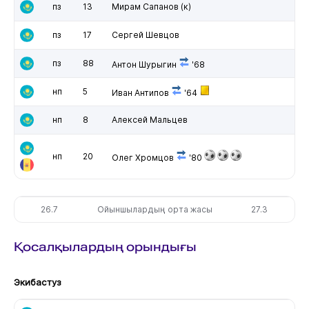
пз
13
Мирам Сапанов
(к)
пз
17
Сергей Шевцов
пз
88
Антон Шурыгин
'68
нп
5
Иван Антипов
'64
нп
8
Алексей Мальцев
нп
20
Олег Хромцов
'80
26.7
Ойыншылардың орта жасы
27.3
Қосалқылардың орындығы
Экибастуз