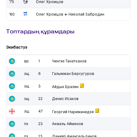
'75
Олег Хромцов
'80
Олег Хромцов ⇐ Николай Забродин
Топтардың құрамдары
Экибастуз
вр
1
Чингиз Танатканов
зщ
6
Галымжан Берсугуров
зщ
3
Айдын Бралин
зщ
22
Денис Исаков
зщ
47
Георгий Нариманидзе
пз
23
Акмаль Айменов
пз
13
Данияр Амангельдинов