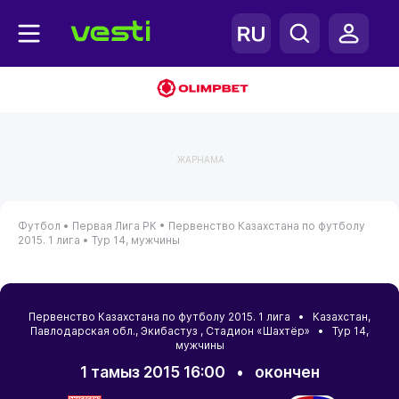
ЖАРНАМА
Футбол •
Первая Лига РК •
Первенство Казахстана по футболу
2015. 1 лига •
Тур 14, мужчины
Первенство Казахстана по футболу 2015. 1 лига •
Казахстан
,
Павлодарская обл.
,
Экибастуз
, Стадион «Шахтёр» • Тур 14,
мужчины
1 тамыз 2015 16:00
•
окончен