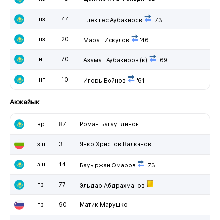
пз
44
Тлектес Аубакиров
'73
пз
20
Марат Искулов
'46
нп
70
Азамат Аубакиров
(к)
'69
нп
10
Игорь Войнов
'61
Акжайык
вр
87
Роман Багаутдинов
зщ
3
Янко Христов Валканов
зщ
14
Бауыржан Омаров
'73
пз
77
Эльдар Абдрахманов
пз
90
Матик Марушко