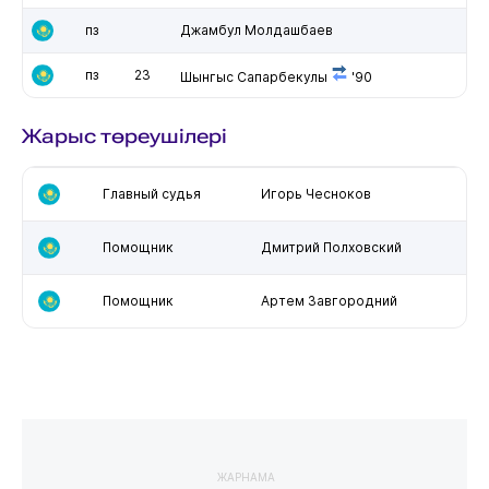
пз
Джамбул Молдашбаев
пз
23
Шынгыс Сапарбекулы
'90
Жарыс төреушілері
Главный судья
Игорь Чесноков
Помощник
Дмитрий Полховский
Помощник
Артем Завгородний
ЖАРНАМА