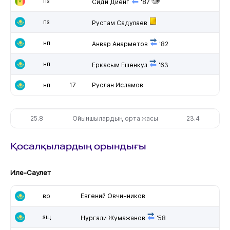
пз
Сиди Диенг
'87
пз
Рустам Садулаев
нп
Анвар Анарметов
'82
нп
Еркасым Ешенкул
'63
нп
17
Руслан Исламов
25.8
Ойыншылардың орта жасы
23.4
Қосалқылардың орындығы
Иле-Саулет
вр
Евгений Овчинников
зщ
Нургали Жумажанов
'58