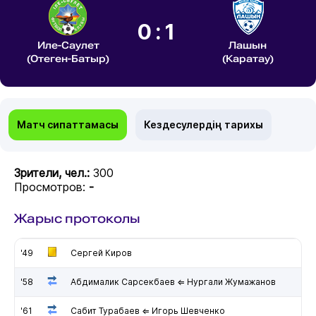
0:1
Иле-Саулет
Лашын
(Отеген-Батыр)
(Каратау)
Матч сипаттамасы
Кездесулердің тарихы
Зрители, чел.:
300
Просмотров:
-
Жарыс протоколы
'49
Сергей Киров
'58
Абдималик Сарсекбаев ⇐ Нургали Жумажанов
'61
Сабит Турабаев ⇐ Игорь Шевченко