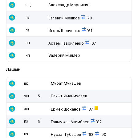
зщ
Александр Марочкин
пз
Евгений Мешков
'70
пз
Игорь Шевченко
'61
нп
Артем Гавриленко
'67
нп
Валерий Миллер
Лашын
вр
Мурат Мукашев
зщ
5
Бакыт Иманмусаев
зщ
Ермек Шоканов
'87
пз
9
Галымжан Алимбаев
'82
пз
Нурхат Губашев
'63
'90