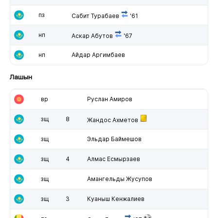
пз
Сабит Турабаев
'61
нп
Аскар Абутов
'67
нп
Айдар Аргимбаев
Лашын
вр
Руслан Амиров
зщ
8
Жандос Ахметов
зщ
Эльдар Баймешов
зщ
4
Алмас Есмырзаев
зщ
Амангельды Жусупов
зщ
3
Куаныш Кенжалиев