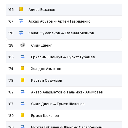
'66
Алмас Есжанов
'67
Аскар Абутов ⇐ Артем Гавриленко
'70
Канат Жумабеков ⇐ Евгений Мешков
'28
Сиди Диенг
'63
Еркасым Ешенкул ⇐ Нурхат Губашев
'74
Жандос Ахметов
'78
Рустам Садулаев
'82
Анвар Анарметов ⇐ Галымжан Алимбаев
'87
Сиди Диенг ⇐ Ермек Шоканов
'89
Ермек Шоканов
'90
Нурхат Губашев ⇐ Шынгыс Сапарбекулы