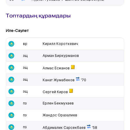
Топтардың құрамдары
Иле-Саулет
вр
Кирилл Короткевич
зщ
Арман Биркурманов
зщ
Алмас Есжанов
зщ
Канат Жумабеков
'70
зщ
Сергей Киров
пз
Ерлен Бекмухаев
пз
Жандос Оразалиев
пз
Абдималик Сарсекбаев
'58