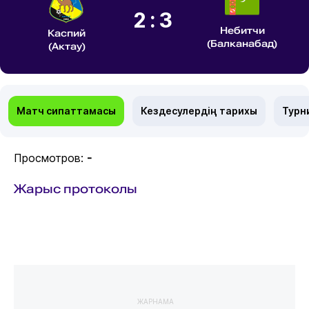
2:3
Небитчи
Каспий
(Балканабад)
(Актау)
Матч сипаттамасы
Кездесулердің тарихы
Турн
Просмотров:
-
Жарыс протоколы
ЖАРНАМА