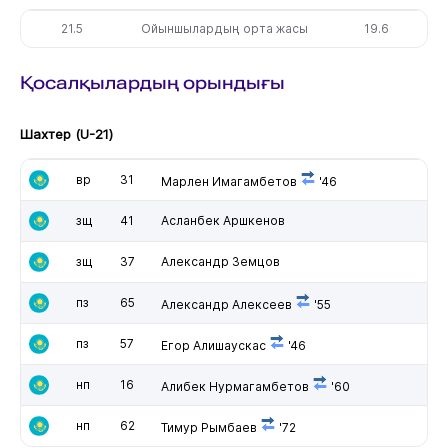
21.5
Ойыншылардың орта жасы
19.6
Қосалқылардың орындығы
Шахтер (U-21)
вр
31
Марлен Имагамбетов
'46
зщ
41
Асланбек Аршкенов
зщ
37
Александр Земцов
пз
65
Александр Алексеев
'55
пз
57
Егор Алишаускас
'46
нп
16
Алибек Нурмагамбетов
'60
нп
62
Тимур Рымбаев
'72