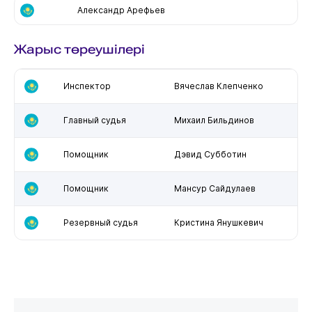
Александр Арефьев
Жарыс төреушілері
Инспектор
Вячеслав Клепченко
Главный судья
Михаил Бильдинов
Помощник
Дэвид Субботин
Помощник
Мансур Сайдулаев
Резервный судья
Кристина Янушкевич