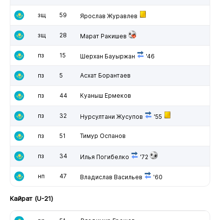
зщ
59
Ярослав Журавлев
зщ
28
Марат Ракишев
пз
15
Шерхан Бауыржан
'46
пз
5
Асхат Борантаев
пз
44
Куаныш Ермеков
пз
32
Нурсултани Жусупов
'55
пз
51
Тимур Оспанов
пз
34
Илья Погибелко
'72
нп
47
Владислав Васильев
'60
Кайрат (U-21)