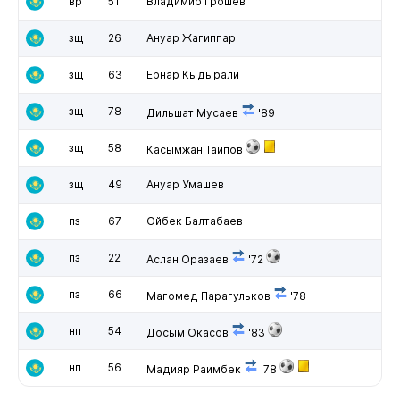
вр
51
Владимир Грошев
зщ
26
Ануар Жагиппар
зщ
63
Ернар Кыдырали
зщ
78
Дильшат Мусаев
'89
зщ
58
Касымжан Таипов
зщ
49
Ануар Умашев
пз
67
Ойбек Балтабаев
пз
22
Аслан Оразаев
'72
пз
66
Магомед Парагульков
'78
нп
54
Досым Окасов
'83
нп
56
Мадияр Раимбек
'78