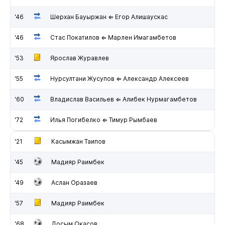
'46
Шерхан Бауыржан ⇐ Егор Алишаускас
'46
Стас Покатилов ⇐ Марлен Имагамбетов
'53
Ярослав Журавлев
'55
Нурсултани Жусупов ⇐ Александр Алексеев
'60
Владислав Васильев ⇐ Алибек Нурмагамбетов
'72
Илья Погибелко ⇐ Тимур Рымбаев
'21
Касымжан Таипов
'45
Мадияр Раимбек
'49
Аслан Оразаев
'57
Мадияр Раимбек
'68
Досым Окасов