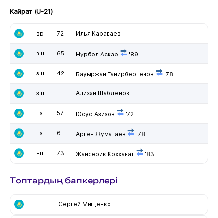
Кайрат (U-21)
вр
72
Илья Караваев
зщ
65
Нурбол Аскар
'89
зщ
42
Бауыржан Танирбергенов
'78
зщ
Алихан Шабденов
пз
57
Юсуф Азизов
'72
пз
6
Арген Жуматаев
'78
нп
73
Жансерик Кохханат
'83
Топтардың бапкерлері
Сергей Мищенко