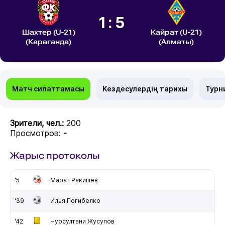
1:5
Шахтер (U-21)
Кайрат (U-21)
(Караганда)
(Алматы)
Матч сипаттамасы
Кездесулердің тарихы
Турн
Зрители, чел.:
200
Просмотров:
-
Жарыс протоколы
'5
Марат Ракишев
'39
Илья Погибелко
'42
Нурсултани Жусупов