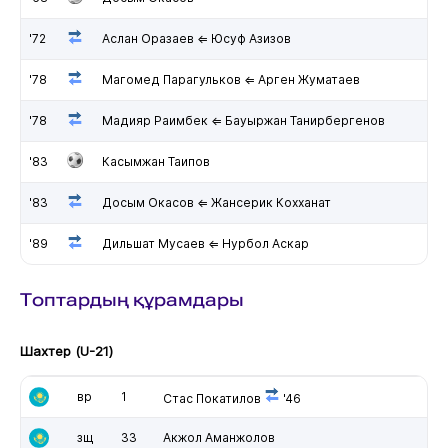
'72
Аслан Оразаев ⇐ Юсуф Азизов
'78
Магомед Парагульков ⇐ Арген Жуматаев
'78
Мадияр Раимбек ⇐ Бауыржан Танирбергенов
'83
Касымжан Таипов
'83
Досым Окасов ⇐ Жансерик Кохханат
'89
Дильшат Мусаев ⇐ Нурбол Аскар
Топтардың құрамдары
Шахтер (U-21)
вр
1
Стас Покатилов
'46
зщ
33
Акжол Аманжолов