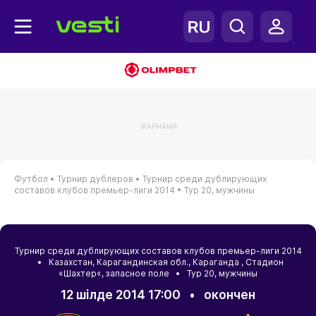
ЖАРНАМА
Футбол •
Турнир дублеров •
Турнир среди дублирующих
составов клубов премьер-лиги 2014 •
Тур 20, мужчины
Турнир среди дублирующих составов клубов премьер-лиги 2014
•
Казахстан
,
Карагандинская обл.
,
Караганда
, Стадион
«Шахтер«, запасное поле • Тур 20, мужчины
12 шілде 2014 17:00
•
окончен