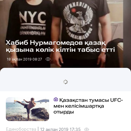
Хабиб Нурмагомедов қазақ
қызына көлік кілтін табыс етті
18 ақпан 2019 08:27
Қазақстан тумасы UFC-
мен келісімшартқа
отырды
Единоборства
|
12 ақпан 2019 17:35