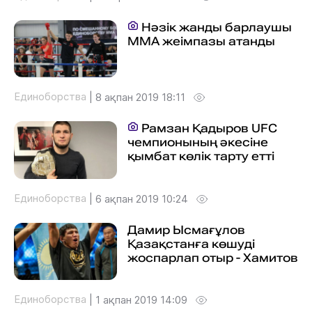
Нәзік жанды барлаушы
ММА жеімпазы атанды
Единоборства
|
8 ақпан 2019 18:11
Рамзан Қадыров UFC
чемпионының әкесіне
қымбат көлік тарту етті
Единоборства
|
6 ақпан 2019 10:24
Дамир Ысмағұлов
Қазақстанға көшуді
жоспарлап отыр - Хамитов
Единоборства
|
1 ақпан 2019 14:09