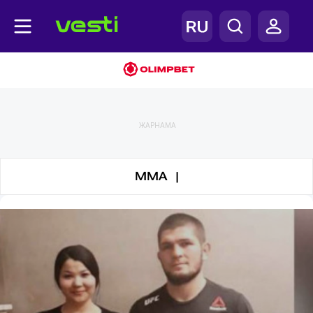
Единоборства
ЖАРНАМА
MMA |