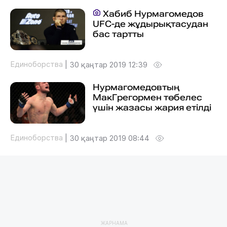
Хабиб Нурмагомедов
UFC-де жұдырықтасудан
бас тартты
Единоборства
|
30 қаңтар 2019 12:39
Нурмагомедовтың
МакГрегормен төбелес
үшін жазасы жария етілді
Единоборства
|
30 қаңтар 2019 08:44
ЖАРНАМА