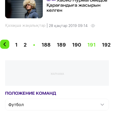
Хабиб Нурмагомедов
Қарағандыға жасырын
келген
Қазақша жаңалықтар
|
28 қаңтар 2019 09:14
1
2
•
188
189
190
191
192
ЖАРНАМА
ПОЛОЖЕНИЕ КОМАНД
Футбол