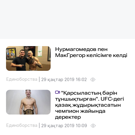
Нурмагомедов пен
МакГрегор келісімге келді
Единоборства
|
29 қаңтар 2019 16:02
"Қарсыластың бәрін
тұншықтырған". UFC-дегі
қазақ жұдырықтасатын
чемпион жайында
деректер
Единоборства
|
29 қаңтар 2019 10:09