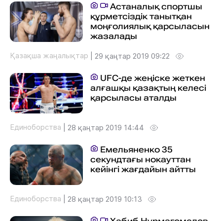
Астаналық спортшы
құрметсіздік танытқан
моңғолиялық қарсыласын
жазалады
Қазақша жаңалықтар
|
29 қаңтар 2019 09:22
UFC-де жеңіске жеткен
алғашқы қазақтың келесі
қарсыласы аталды
Единоборства
|
28 қаңтар 2019 14:44
Емельяненко 35
секундтағы нокауттан
кейінгі жағдайын айтты
Единоборства
|
28 қаңтар 2019 10:13