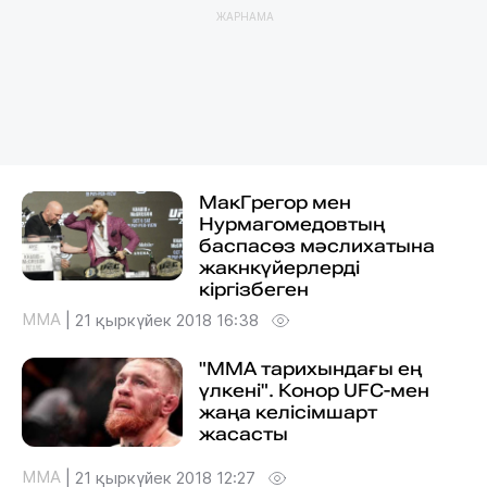
ЖАРНАМА
МакГрегор мен
Нурмагомедовтың
баспасөз мәслихатына
жакнкүйерлерді
кіргізбеген
MMA
|
21 қыркүйек 2018 16:38
"ММА тарихындағы ең
үлкені". Конор UFC-мен
жаңа келісімшарт
жасасты
MMA
|
21 қыркүйек 2018 12:27