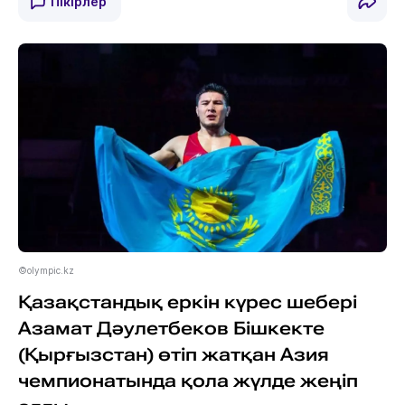
Пікірлер
©olympic.kz
Қазақстандық еркін күрес шебері
Азамат Дәулетбеков Бішкекте
(Қырғызстан) өтіп жатқан Азия
чемпионатында қола жүлде жеңіп