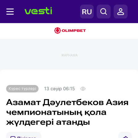
ЖАРНАМА
Главная
Күрес түрлері
13 сәуір 06:15
Күрес түрлері
Азамат Дәулетбеков Азия
чемпионатының қола
жүлдегері атанды