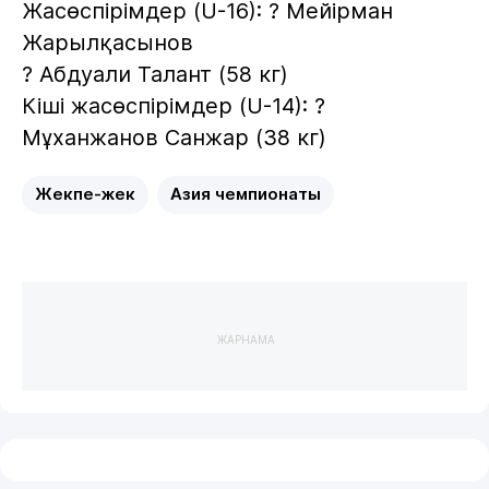
Жасөспірімдер (U-16): ? Мейірман
Жарылқасынов
? Абдуали Талант (58 кг)
Кіші жасөспірімдер (U-14): ?
Мұханжанов Санжар (38 кг)
Жекпе-жек
Азия чемпионаты
ЖАРНАМА