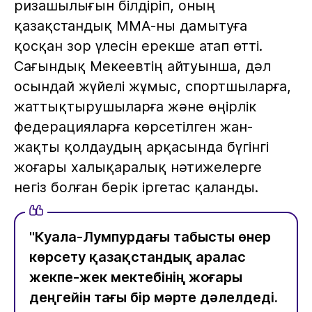
ризашылығын білдіріп, оның
қазақстандық ММА-ны дамытуға
қосқан зор үлесін ерекше атап өтті.
Сағындық Мекеевтің айтуынша, дәл
осындай жүйелі жұмыс, спортшыларға,
жаттықтырушыларға және өңірлік
федерацияларға көрсетілген жан-
жақты қолдаудың арқасында бүгінгі
жоғары халықаралық нәтижелерге
негіз болған берік іргетас қаланды.
"Куала-Лумпурдағы табысты өнер
көрсету қазақстандық аралас
жекпе-жек мектебінің жоғары
деңгейін тағы бір мәрте дәлелдеді.