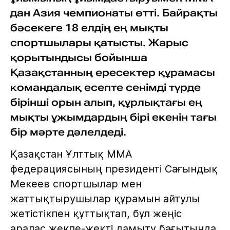
дан Азия чемпионаты өтті. Байрақты
бәсекеге 18 елдің ең мықты
спортшылары қатысты. Жарыс
қорытындысы бойынша
Қазақстанның ересектер құрамасы
командалық есепте сенімді түрде
бірінші орын алып, құрлықтағы ең
мықты ұжымдардың бірі екенін тағы
бір мәрте дәлелдеді.
Қазақстан Ұлттық ММА
федерациясының президенті Сағындық
Мекеев спортшылар мен
жаттықтырушылар құрамын айтулы
жетістікпен құттықтап, бұл жеңіс
аралас жекпе-жекті дамыту бағытында