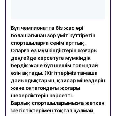
Бұл чемпионатта біз жас әрі
болашағынан зор үміт күттіретін
спортшыларға сенім арттық.
Оларға өз мүмкіндіктерін жоғары
деңгейде көрсетуге мүмкіндік
бердік және бұл шешім толықтай
өзін ақтады. Жігіттеріміз тамаша
дайындықтарын, қайсар мінездерін
және октагондағы жоғары
шеберліктерін көрсетті.
Барлық спортшыларымызға жеткен
жетістіктерімен тоқтап қалмай,