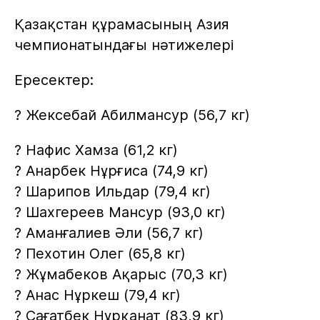
Қазақстан құрамасының Азия
чемпионатындағы нәтижелері
Ересектер:
? Жексебай Абилмансур (56,7 кг)
? Нафис Хамза (61,2 кг)
? Анарбек Нұрғиса (74,9 кг)
? Шарипов Ильдар (79,4 кг)
? Шахгереев Мансур (93,0 кг)
? Аманғалиев Әли (56,7 кг)
? Пехотин Олег (65,8 кг)
? Жұмабеков Ақарыс (70,3 кг)
? Анас Нұркеш (79,4 кг)
? Сағатбек Нұрқанат (83,9 кг)