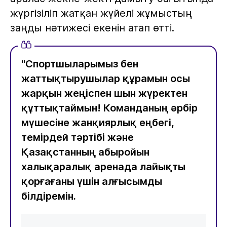
жүргізіліп жатқан жүйелі жұмыстың
заңды нәтижесі екенін атап өтті.
"Спортшыларымыз бен
жаттықтырушылар құрамын осы
жарқын жеңіспен шын жүректен
құттықтаймын! Команданың әрбір
мүшесіне жанқиярлық еңбегі,
темірдей тәртібі және
Қазақстанның абыройын
халықаралық аренада лайықты
қорғағаны үшін алғысымды
білдіремін.