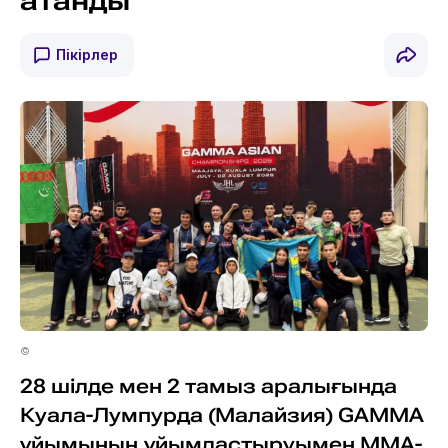
атанды
Пікірлер
©
28 шілде мен 2 тамыз аралығында
Куала-Лумпурда (Малайзия) GAMMA
ұйымының ұйымдастыруымен ММА-