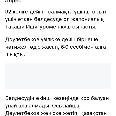
алды.
92 келіге дейінгі салмақта үшінші орын
үшін өткен белдесуде ол жапониялық
Такаши Ишигуромен күш сынасты.
Дәулетбеков үзіліске дейін бірнеше
нәтижелі әдіс жасап, 6:0 есебімен алға
шықты.
Белдесудің екінші кезеңінде қос балуан
ұпай ала алмады. Осылайша,
Дәулетбеков жеңіске жетіп, Қазақстан