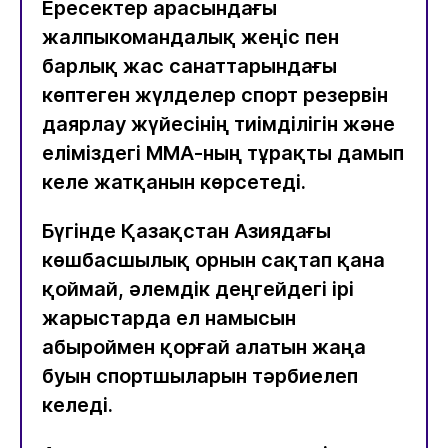
Ересектер арасындағы
жалпыкомандалық жеңіс пен
барлық жас санаттарындағы
көптеген жүлделер спорт резервін
даярлау жүйесінің тиімділігін және
еліміздегі ММА-ның тұрақты дамып
келе жатқанын көрсетеді.
Бүгінде Қазақстан Азиядағы
көшбасшылық орнын сақтап қана
қоймай, әлемдік деңгейдегі ірі
жарыстарда ел намысын
абыроймен қорғай алатын жаңа
буын спортшыларын тәрбиелеп
келеді.