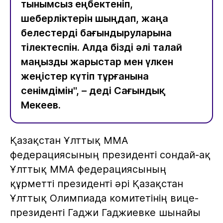
тынымсыз еңбектеніп,
шеберліктерін шыңдап, жаңа
белестерді бағындыруларына
тілектеспін. Алда бізді әлі талай
маңызды жарыстар мен үлкен
жеңістер күтіп тұрғанына
сенімдімін", – деді Сағындық
Мекеев.
Қазақстан Ұлттық ММА
федерациясының президенті сондай-ақ
Ұлттық ММА федерациясының
құрметті президенті әрі Қазақстан
Ұлттық Олимпиада комитетінің вице-
президенті Гаджи Гаджиевке шынайы