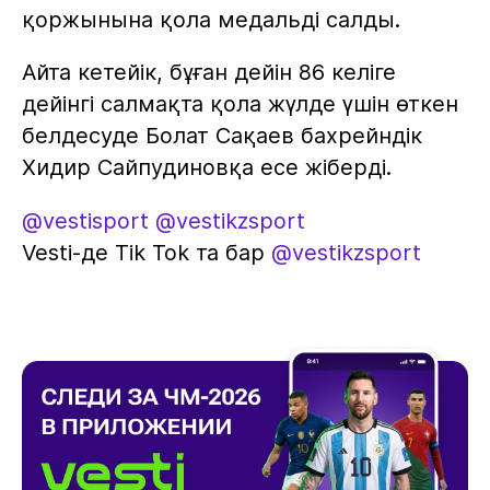
қоржынына қола медальді салды.
Айта кетейік, бұған дейін 86 келіге
дейінгі салмақта қола жүлде үшін өткен
белдесуде Болат Сақаев бахрейндік
Хидир Сайпудиновқа есе жіберді.
@vestisport
@vestikzsport
Vesti-де Tik Tok та бар
@vestikzsport