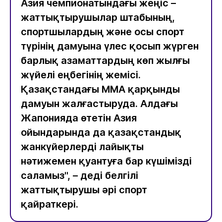
Азия чемпионатындағы жеңіс –
жаттықтырушылар штабының,
спортшылардың және осы спорт
түрінің дамуына үлес қосып жүрген
барлық азаматтардың көп жылғы
жүйелі еңбегінің жемісі.
Қазақстандағы ММА қарқынды
дамуын жалғастыруда. Алдағы
Жапонияда өтетін Азия
ойындарында да қазақстандық
жанкүйерлерді лайықты
нәтижемен қуантуға бар күшімізді
саламыз", – деді белгілі
жаттықтырушы әрі спорт
қайраткері.