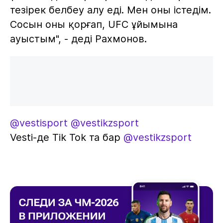
тезірек белбеу алу еді. Мен оны істедім.
Сосын оны қорғап, UFC ұйымына
ауыстым", - деді Рахмонов.
@vestisport
@vestikzsport
Vesti-де Tik Tok та бар
@vestikzsport