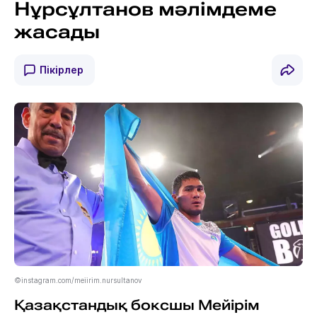
Нұрсұлтанов мәлімдеме
жасады
Пікірлер
©instagram.com/meiirim.nursultanov
Қазақстандық боксшы Мейірім