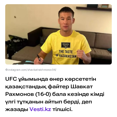
©instagram.com/shavkatrakhmonov94/
UFC ұйымында өнер көрсететін
қазақстандық файтер Шавкат
Рахмонов (16-0) бала кезінде кімді
үлгі тұтқанын айтып берді, деп
жазады
Vesti.kz
тілшісі.