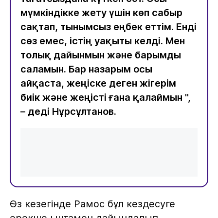
мүмкіндікке жету үшін көп сабыр
сақтап, тынымсыз еңбек еттім. Енді
сөз емес, істің уақыты келді. Мен
толық дайынмын және барымды
саламын. Бар назарым осы
айқаста, жеңіске деген жігерім
биік және жеңісті ғана қалаймын ",
– деді Нұрсұлтанов.
Өз кезегінде Рамос бұл кездесуге