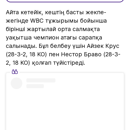
Айта кетейік, кештің басты жекпе-
жегінде WBC тұжырымы бойынша
бірінші жартылай орта салмақта
уақытша чемпион атағы сарапқа
салынады. Бұл белбеу үшін Айзек Крус
(28-3-2, 18 KO) пен Нестор Браво (28-3-
2, 18 KO) қолғап түйістіреді.