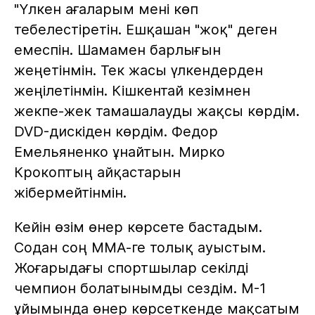
"Үлкен ағаларым мені көп
тебелестіретін. Ешқашан "жоқ" деген
емеспін. Шамамен барлығын
жеңетінмін. Тек жасы үлкендерден
жеңілетінмін. Кішкентай кезімнен
жекпе-жек тамашалауды жақсы көрдім.
DVD-дискіден көрдім. Федор
Емельяненко ұнайтын. Мирко
Крокоптың айқастарын
жібермейтінмін.
Кейін өзім өнер көрсете бастадым.
Содан соң ММА-ге толық ауыстым.
Жоғарыдағы спортшылар секілді
чемпион болатынымды сездім. М-1
ұйымында өнер көрсеткенде мақсатым