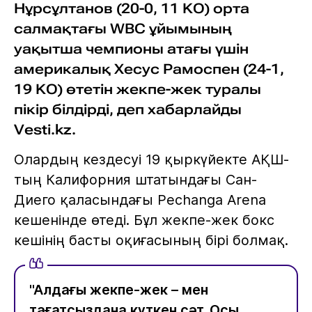
Нұрсұлтанов (20-0, 11 KO) орта
салмақтағы WBC ұйымының
уақытша чемпионы атағы үшін
америкалық Хесус Рамоспен (24-1,
19 KO) өтетін жекпе-жек туралы
пікір білдірді, деп хабарлайды
Vesti.kz.
Олардың кездесуі 19 қыркүйекте АҚШ-
тың Калифорния штатындағы Сан-
Диего қаласындағы Pechanga Arena
кешенінде өтеді. Бұл жекпе-жек бокс
кешінің басты оқиғасының бірі болмақ.
"Алдағы жекпе-жек – мен
тағатсыздана күткен сәт. Осы