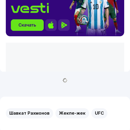
Шавкат Рахмонов
Жекпе-жек
UFC