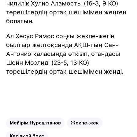
чилилік Хулио Аламосты (16-3, 9 KO)
төрешілердің ортақ шешімімен жеңген
болатын.
Ал Хесус Рамос соңғы жекпе-жегін
былтыр желтоқсанда АҚШ-тың Сан-
Антонио қаласында өткізіп, отандасы
Шейн Мозлиді (23-5, 13 KO)
төрешілердің ортақ шешімімен жеңді.
Мейірім Нұрсұлтанов
Жекпе-жек
Кәсіпқой бокс