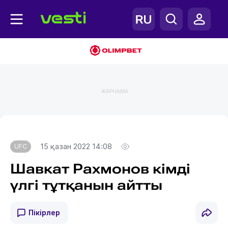
ЖАРНАМА
Главная
UFC
15 қазан 2022 14:08
UFC
Шавкат Рахмонов кімді
үлгі тұтқанын айтты
Пікірлер