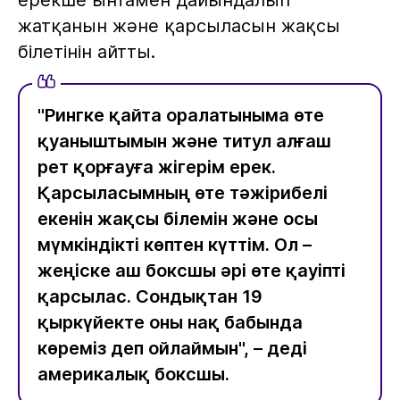
ерекше ынтамен дайындалып
жатқанын және қарсыласын жақсы
білетінін айтты.
"Рингке қайта оралатыныма өте
қуаныштымын және титул алғаш
рет қорғауға жігерім ерек.
Қарсыласымның өте тәжірибелі
екенін жақсы білемін және осы
мүмкіндікті көптен күттім. Ол –
жеңіске аш боксшы әрі өте қауіпті
қарсылас. Сондықтан 19
қыркүйекте оны нақ бабында
көреміз деп ойлаймын", – деді
америкалық боксшы.