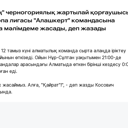
ң" черногориялық жартылай қорғаушыс
па лигасы "Алашкерт" командасына
а мәлімдеме жасады, деп жазады
, 12 тамыз күні алматылық команда сырта алаңда іріктеу
ойынын өткізеді. Ойын Нұр-Сұлтан уақытымен 21:00-де
андалар арасындағы Алматыда өткен бірінші кездесу 0:
ған еді.
их жасаймыз. Алға, "Қайрат"!", - деп жазды Косович
сында.