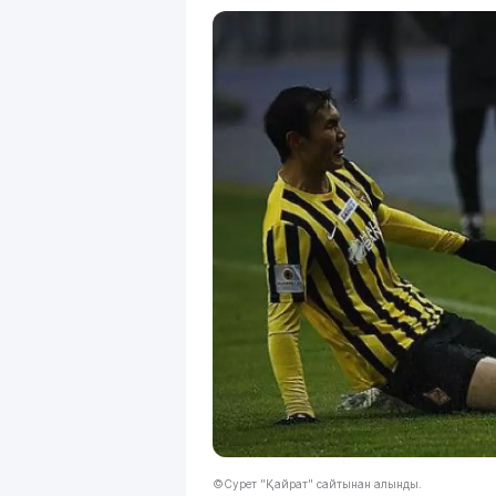
©Сурет "Қайрат" сайтынан алынды.