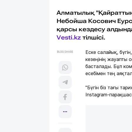
Алматылық "Қайратты
Небойша Косович Еуро
қарсы кездесу алдынд
Vesti.kz
тілшісі.
Еске салайық, бүгін
BLOG.SHARE
кезеңінің жауапты 
басталады. Бұл ком
есебімен тең аяқтал
"Бүгін біз тағы тар
Instagram-парақша