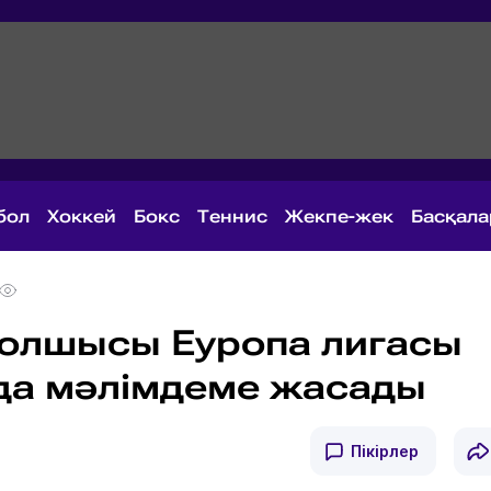
бол
Хоккей
Бокс
Теннис
Жекпе-жек
Басқал
болшысы Еуропа лигасы
да мәлімдеме жасады
Пікірлер