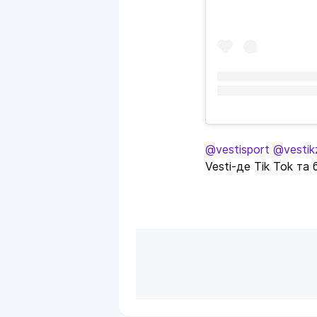
@vestisport
@vestik
Vesti-де Tik Tok та 