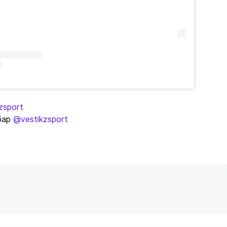
zsport
бар
@vestikzsport