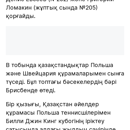
Ломакин (жұптық сында №205)
қорғайды.
В тобында қазақстандықтар Польша
және Швейцария құрамаларымен сынға
түседі. Бұл топтағы бәсекелердің бәрі
Брисбенде өтеді.
Бір қызығы, Қазақстан әйелдер
құрамасы Польша теннисшілерімен
Билли Джин Кинг кубогінің іріктеу
сатысында алдағы жылдың сәуірінде