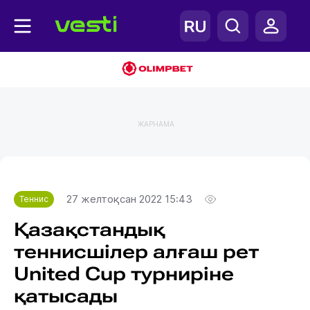
ЖАРНАМА
Главная
Теннис
27 желтоқсан 2022 15:43
Теннис
Қазақстандық
теннисшілер алғаш рет
United Cup турниріне
қатысады