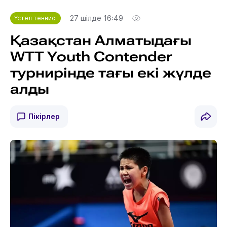
27 шілде 16:49
Үстел теннисі
Қазақстан Алматыдағы
WTT Youth Contender
турнирінде тағы екі жүлде
алды
Пікірлер