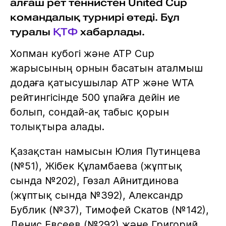
алғаш рет теннистен United Cup
командалық турнирі өтеді. Бұл
туралы
ҚТФ
хабарлады.
Хопман кубогі және ATP Cup
жарысының орнын басатын аталмыш
додаға қатысушылар ATP және WTA
рейтингісінде 500 ұпайға дейін ие
болып, сондай-ақ табыс қорын
толықтыра алады.
Қазақстан намысын Юлия Путинцева
(№51), Жібек Құламбаева (жұптық
сында №202), Гөзал Айнитдинова
(жұптық сында №392), Александр
Бублик (№37), Тимофей Скатов (№142),
Денис Евсеев (№292) және Григорий