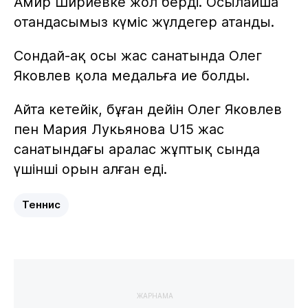
Амир Шириевке жол берді. Осылайша
отандасымыз күміс жүлдегер атанды.
Сондай-ақ осы жас санатында Олег
Яковлев қола медальға ие болды.
Айта кетейік, бұған дейін Олег Яковлев
пен Мария Лукьянова U15 жас
санатындағы аралас жұптық сында
үшінші орын алған еді.
Теннис
ЖАРНАМА