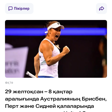
Пікірлер
©ҚТФ
29 желтоқсан – 8 қаңтар
аралығында Аустралияның Брисбен,
Перт және Сидней қалаларында