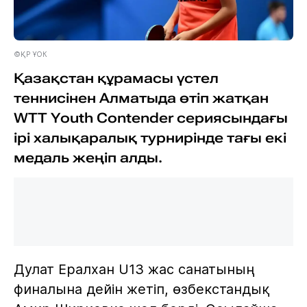
©ҚР ҰОК
Қазақстан құрамасы үстел
теннисінен Алматыда өтіп жатқан
WTT Youth Contender сериясындағы
ірі халықаралық турнирінде тағы екі
медаль жеңіп алды.
Дулат Ералхан U13 жас санатының
финалына дейін жетіп, өзбекстандық