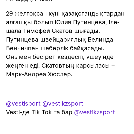
29 желтоқсан күні қазақстандықтардан
алғашқы болып Юлия Путинцева, іле-
шала Тимофей Скатов шығады.
Путинцева швейцариялық Белинда
Бенчичпен шеберлік байқасады.
Онымен бес рет кездесіп, үшеуінде
жеңген еді. Скатовтың қарсыласы –
Марк-Андреа Хюслер.
@vestisport
@vestikzsport
Vesti-де Tik Tok та бар
@vestikzsport