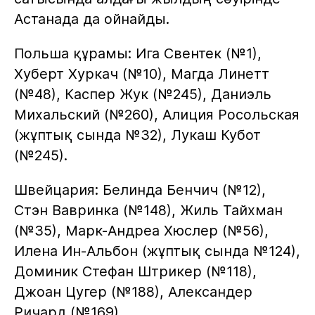
Астанада да ойнайды.
Польша құрамы: Ига Свентек (№1),
Хуберт Хуркач (№10), Магда Линетт
(№48), Каспер Жук (№245), Даниэль
Михальский (№260), Алиция Росольская
(жұптық сында №32), Лукаш Кубот
(№245).
Швейцария: Белинда Бенчич (№12),
Стэн Вавринка (№148), Жиль Тайхман
(№35), Марк-Андреа Хюслер (№56),
Илена Ин-Альбон (жұптық сында №124),
Доминик Стефан Штрикер (№118),
Джоан Цугер (№188), Александер
Ричард (№169).