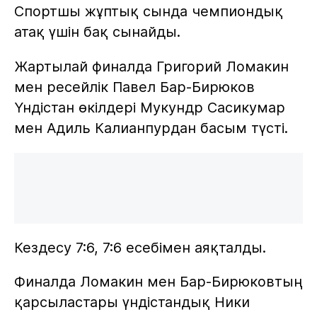
Спортшы жұптық сында чемпиондық
атақ үшін бақ сынайды.
Жартылай финалда Григорий Ломакин
мен ресейлік Павел Бар-Бирюков
Үндістан өкілдері Мукундр Сасикумар
мен Адиль Калианпурдан басым түсті.
Кездесу 7:6, 7:6 есебімен аяқталды.
Финалда Ломакин мен Бар-Бирюковтың
қарсыластары үндістандық Ники