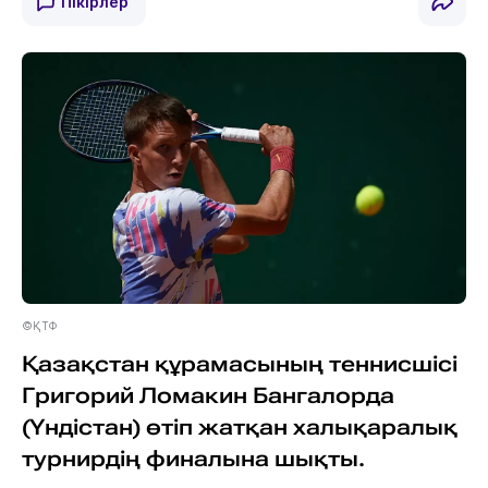
Пікірлер
©ҚТФ
Қазақстан құрамасының теннисшісі
Григорий Ломакин Бангалорда
(Үндістан) өтіп жатқан халықаралық
турнирдің финалына шықты.