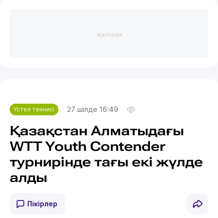
ЖАРНАМА
27 шілде 16:49
Үстел теннисі
Қазақстан Алматыдағы
WTT Youth Contender
турнирінде тағы екі жүлде
алды
Пікірлер