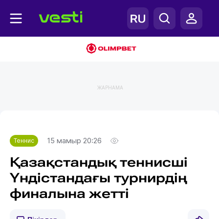
ЖАРНАМА
Главная
Теннис
15 мамыр 20:26
Теннис
Қазақстандық теннисші
Үндістандағы турнирдің
финалына жетті