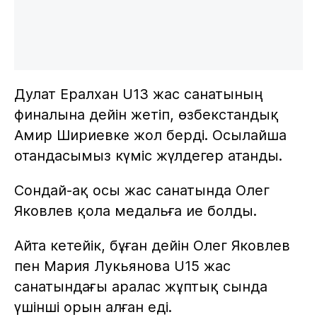
Дулат Ералхан U13 жас санатының
финалына дейін жетіп, өзбекстандық
Амир Шириевке жол берді. Осылайша
отандасымыз күміс жүлдегер атанды.
Сондай-ақ осы жас санатында Олег
Яковлев қола медальға ие болды.
Айта кетейік, бұған дейін Олег Яковлев
пен Мария Лукьянова U15 жас
санатындағы аралас жұптық сында
үшінші орын алған еді.