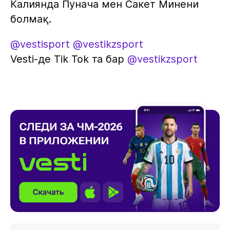
Калиянда Пунача мен Сакет Минени
болмақ.
@vestisport
@vestikzsport
Vesti-де Tik Tok та бар
@vestikzsport