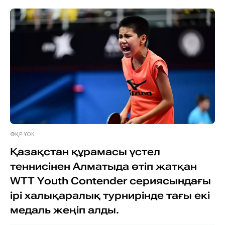
©ҚР ҰОК
Қазақстан құрамасы үстел
теннисінен Алматыда өтіп жатқан
WTT Youth Contender сериясындағы
ірі халықаралық турнирінде тағы екі
медаль жеңіп алды.