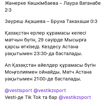
Жәнерке Көшкімбаева – Лаура Ватанабе
2:3
Зәуреш Ақашева – Бруна Такахаши 0:3
Қазақстан ерлер құрамасы келесі
матчын бүгін, 29 сәуірде Мысырға
қарсы өткізеді. Кездесу Астана
уақытымен 23:30-да басталады.
Ал Қазақстан әйелдер құрамасы бүгін
Моңғолиямен ойнайды. Матч Астана
уақытымен 21:00-де басталады.
@vestisport
@vestikzsport
Vesti-де Tik Tok та бар
@vestikzsport