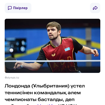
Пікірлер
©olympic.kz
Лондонда (Ұлыбритания) үстел
теннисінен командалық әлем
чемпионаты басталды, деп