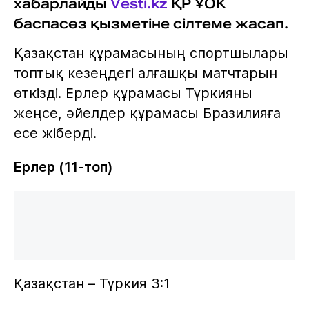
хабарлайды
Vesti.kz
ҚР ҰОК
баспасөз қызметіне сілтеме жасап.
Қазақстан құрамасының спортшылары
топтық кезеңдегі алғашқы матчтарын
өткізді. Ерлер құрамасы Түркияны
жеңсе, әйелдер құрамасы Бразилияға
есе жіберді.
Ерлер (11-топ)
Қазақстан – Түркия 3:1