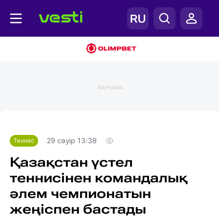
ЖАРНАМА
Главная
Теннис
29 сәуір 13:38
Теннис
Қазақстан үстел
теннисінен командалық
әлем чемпионатын
жеңіспен бастады