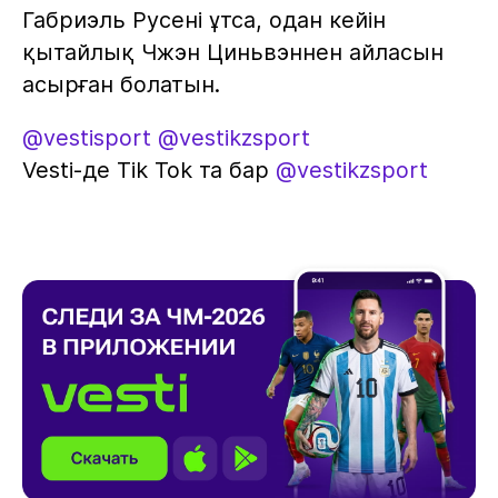
Габриэль Русені ұтса, одан кейін
қытайлық Чжэн Циньвэннен айласын
асырған болатын.
@vestisport
@vestikzsport
Vesti-де Tik Tok та бар
@vestikzsport