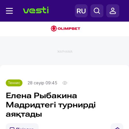
ЖАРНАМА
Главная
Теннис
28 сәуір 09:45
Теннис
Елена Рыбакина
Мадридтегі турнирді
аяқтады