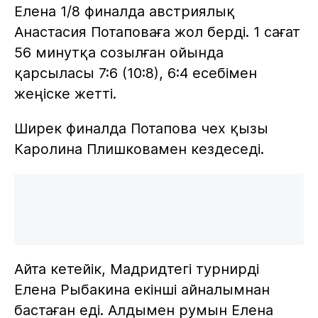
Елена 1/8 финалда австриялық
Анастасия Потаповаға жол берді. 1 сағат
56 минутқа созылған ойында
қарсыласы 7:6 (10:8), 6:4 есебімен
жеңіске жетті.
Ширек финалда Потапова чех қызы
Каролина Плишковамен кездеседі.
Айта кетейік, Мадридтегі турнирді
Елена Рыбакина екінші айналымнан
бастаған еді. Алдымен румын Елена