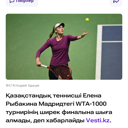
Пікірлер
©ҚТФ/Андрей Ударцев
Қазақстандық теннисші Елена
Рыбакина Мадридтегі WTA-1000
турнирінің ширек финалына шыға
алмады, деп хабарлайды
Vesti.kz
.