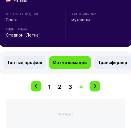
Чехия
МЕСТОНАХОЖДЕНИЕ
ҚАТЫСУШЫЛАР
Прага
мужчины
УЙДЕГІ АРЕНА
Стадион "Летна"
Топтың профилі
Матчи команды
Трансферлер
1
2
3
4
ЖАРНАМА