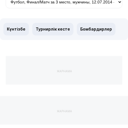
Күнтізбе
Турнирлік кесте
Бомбардирлер
ЖАРНАМА
ЖАРНАМА