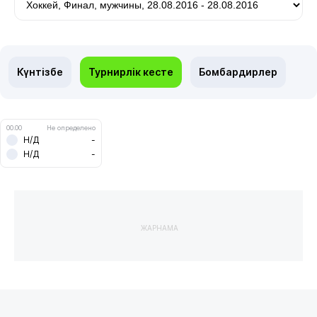
Күнтізбе
Турнирлік кесте
Бомбардирлер
00.00
Не определено
Н/Д
-
Н/Д
-
ЖАРНАМА