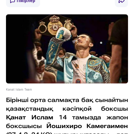
Пікірлер
Kanat Islam Team
Бірінші орта салмақта бақ сынайтын
қазақстандық кәсіпқой боксшы
Қанат Ислам
14 тамызда жапон
боксшысы
Йошихиро Камегаимен