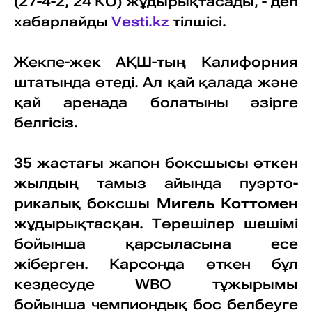
(27-4-2, 24 КО) жұдырықтасады, - деп
хабарлайды
Vesti.kz
тілшісі.
Жекпе-жек АҚШ-тың Калифорния
штатында өтеді. Ал қай қалада және
қай аренада болатыны әзірге
белгісіз.
35 жастағы жапон боксшысы өткен
жылдың тамыз айында пуэрто-
рикалық боксшы
Мигель Коттомен
жұдырықтасқан. Төрешілер шешімі
бойынша қарсыласына есе
жіберген. Карсонда өткен бұл
кездесуде WBO тұжырымы
бойынша чемпиондық бос белбеуге