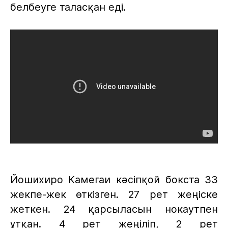
белбеуге таласқан еді.
Йошихиро Камегаи кәсіпқой бокста 33
жекпе-жек өткізген. 27 рет жеңіске
жеткен. 24 қарсыласын нокаутпен
ұтқан. 4 рет жеңіліп, 2 рет