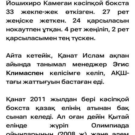
Йошихиро Камегаи кәсіпқой бокста
33 жекпе-жек өткізген. 27 рет
жеңіске жеткен. 24 қарсыласын
нокаутпен ұтқан. 4 рет жеңіліп, 2 рет
қарсыласымен тең түскен.
Айта кетейік, Қанат Ислам ақпан
айында танымал менеджер
Эгис
Климаспен
келісімге келіп, АҚШ-
тағы жаттығуын бастаған еді.
Қанат 2011 жылдан бері кәсіпқой
бокста қазақ елінің атынан бақ
сынап келеді. Ал оған дейін Қытай
елінде жүріп Олимпиада
ойындарының (2008 ж) және әлем