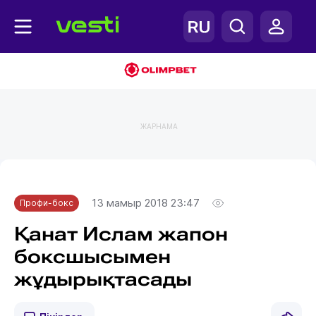
ЖАРНАМА
Главная
Профи-бокс
13 мамыр 2018 23:47
Профи-бокс
Қанат Ислам жапон
боксшысымен
жұдырықтасады