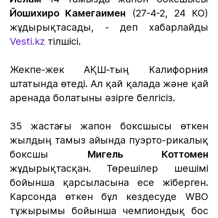
Йошихиро Камегаимен
(27-4-2, 24 КО)
жұдырықтасады, - деп хабарлайды
Vesti.kz
тілшісі.
Жекпе-жек АҚШ-тың Калифорния
штатында өтеді. Ал қай қалада және қай
аренада болатыны әзірге белгісіз.
35 жастағы жапон боксшысы өткен
жылдың тамыз айында пуэрто-рикалық
боксшы
Мигель Коттомен
жұдырықтасқан. Төрешілер шешімі
бойынша қарсыласына есе жіберген.
Карсонда өткен бұл кездесуде WBO
тұжырымы бойынша чемпиондық бос