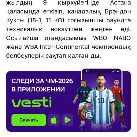
жылдың 9 қыркүйегінде Астана
қаласында өткізіп, канадалық Брэндон
Кукты (18-1, 11 КО) тоғызыншы раундта
техникалық нокаутпен жеңген еді.
Осылайша отандасымыз WBO NABO
және WBA Inter-Continental чемпиондық
белбеулерін сақтап қалған-ды.