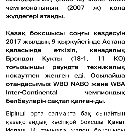
чемпионатының (2007 ж) қола
жүлдегері атанды.
Қазақ боксшысы соңғы кездесуін
2017 жылдың 9 қыркүйегінде Астана
қаласында өткізіп, канадалық
Брэндон Кукты (18-1, 11 КО)
тоғызыншы раундта техникалық
нокаутпен жеңген еді. Осылайша
отандасымыз WBO NABO және WBA
Inter-Continental чемпиондық
белбеулерін сақтап қалған-ды.
Бірінші орта салмақта бақ сынайтын
қазақстандық кәсіпқой боксшы
Қанат
Ислам
14 тамызда жапон боксшысы