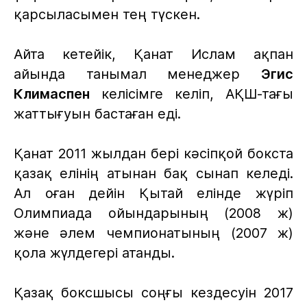
қарсыласымен тең түскен.
Айта кетейік, Қанат Ислам ақпан
айында танымал менеджер
Эгис
Климаспен
келісімге келіп, АҚШ-тағы
жаттығуын бастаған еді.
Қанат 2011 жылдан бері кәсіпқой бокста
қазақ елінің атынан бақ сынап келеді.
Ал оған дейін Қытай елінде жүріп
Олимпиада ойындарының (2008 ж)
және әлем чемпионатының (2007 ж)
қола жүлдегері атанды.
Қазақ боксшысы соңғы кездесуін 2017